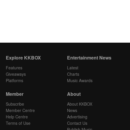
Explore KKBOX
Entertainment News
Features
Latest
Giveaways
Charts
Platforms
Music Awards
Member
About
Subscribe
About KKBOX
Member Centre
News
Help Centre
Advertising
Terms of Use
Contact Us
Publish Music