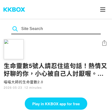
Share
生命靈數5號人請忍住這句話！熱情又
好聊的你，小心被自己人討厭喔。喵
喵大師 S22ep5
喵喵大師的生命靈數2.0
2026-05-23
·
12 minutes
Play in KKBOX app for free