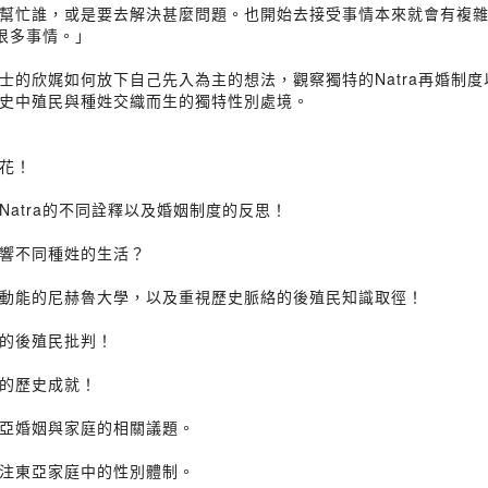
幫忙誰，或是要去解決甚麼問題。也開始去接受事情本來就會有複
了很多事情。」
士的欣娓如何放下自己先入為主的想法，觀察獨特的Natra再婚制
史中殖民與種姓交織而生的獨特性別處境。
火花！
Natra的不同詮釋以及婚姻制度的反思！
影響不同種姓的生活？
滿動能的尼赫魯大學，以及重視歷史脈絡的後殖民知識取徑！
分的後殖民批判！
動的歷史成就！
亞婚姻與家庭的相關議題。
注東亞家庭中的性別體制。