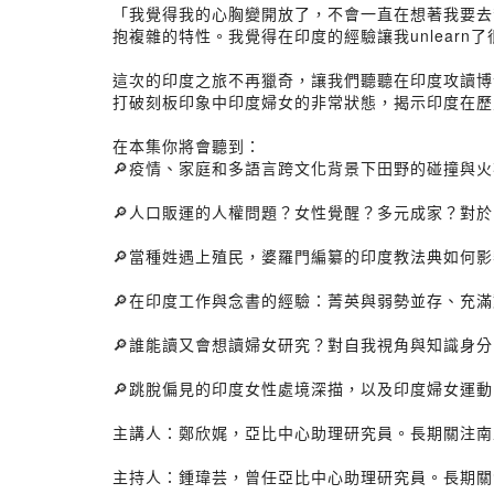
「我覺得我的心胸變開放了，不會一直在想著我要去
抱複雜的特性。我覺得在印度的經驗讓我unlearn
這次的印度之旅不再獵奇，讓我們聽聽在印度攻讀博
打破刻板印象中印度婦女的非常狀態，揭示印度在歷
在本集你將會聽到：
🔎疫情、家庭和多語言跨文化背景下田野的碰撞與
🔎人口販運的人權問題？女性覺醒？多元成家？對於
🔎當種姓遇上殖民，婆羅門編纂的印度教法典如何
🔎在印度工作與念書的經驗：菁英與弱勢並存、充
🔎誰能讀又會想讀婦女研究？對自我視角與知識身
🔎跳脫偏見的印度女性處境深描，以及印度婦女運
主講人：鄭欣娓，亞比中心助理研究員。長期關注南
主持人：鍾瑋芸，曾任亞比中心助理研究員。長期關