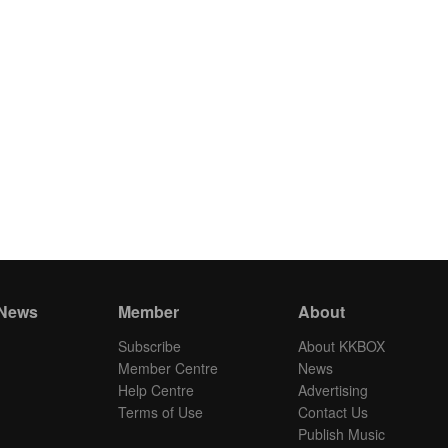
 News
Member
About
Subscribe
About KKBOX
Member Centre
News
Help Centre
Advertising
Terms of Use
Contact Us
Publish Music