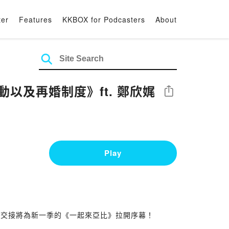
ter
Features
KKBOX for Podcasters
About
以及再婚制度》ft. 鄭欣娓
Share
Play
的交接將為新一季的《一起來亞比》拉開序幕！