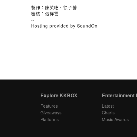
製作：陳英屹、徐子馨
審核：張祥雲
--
Hosting provided by SoundOn
Explore KKBOX
Entertainment
Features
Latest
Giveaways
Charts
Platforms
Music Awards