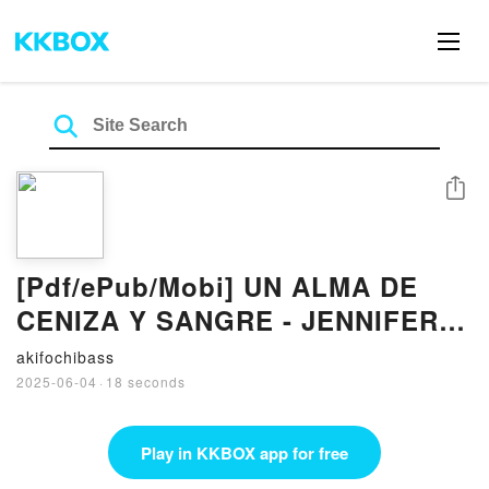
Share
[Pdf/ePub/Mobi] UN ALMA DE
CENIZA Y SANGRE - JENNIFER
L. ARMENTROUT descargar
akifochibass
ebook gratis
2025-06-04
·
18 seconds
Play in KKBOX app for free