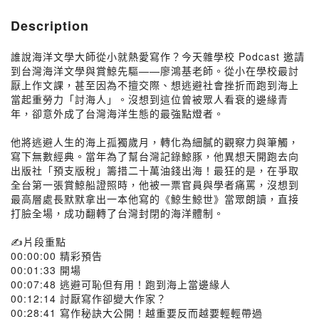
Description
誰說海洋文學大師從小就熱愛寫作？今天雜學校 Podcast 邀請
到台灣海洋文學與賞鯨先驅——廖鴻基老師。從小在學校最討
厭上作文課，甚至因為不擅交際、想逃避社會挫折而跑到海上
當起重勞力「討海人」。沒想到這位曾被眾人看衰的邊緣青
年，卻意外成了台灣海洋生態的最強點燈者。
他將逃避人生的海上孤獨歲月，轉化為細膩的觀察力與筆觸，
寫下無數經典。當年為了幫台灣記錄鯨豚，他異想天開跑去向
出版社「預支版稅」籌措二十萬油錢出海！最狂的是，在爭取
全台第一張賞鯨船證照時，他被一票官員與學者痛罵，沒想到
最高層處長默默拿出一本他寫的《鯨生鯨世》當眾朗讀，直接
打臉全場，成功翻轉了台灣封閉的海洋體制。
✍️片段重點
00:00:00 精彩預告
00:01:33 開場
00:07:48 逃避可恥但有用！跑到海上當邊緣人
00:12:14 討厭寫作卻變大作家？
00:28:41 寫作秘訣大公開！越重要反而越要輕輕帶過