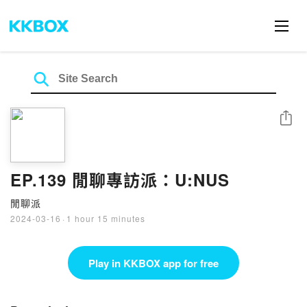
Share
EP.139 閒聊專訪派：U:NUS
閒聊派
2024-03-16
·
1 hour 15 minutes
Play in KKBOX app for free