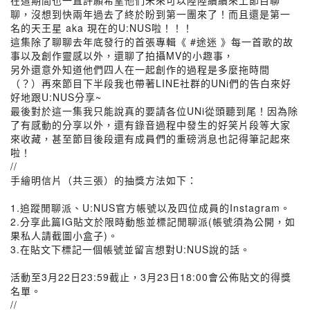
在這期間也一直許願希望他們未來可以陸陸續續來上節目聊
聊，沒想到快兩年過去了終於盼到第一團來了！而且還是第一
名的天王星 aka 現在的U:NUS啦！！！
這集除了聊聊去年底發行的首張專輯《 #途迷 》每一首歌的故
事以及創作靈感以外，還聊了拍攝MV的小趣事，
另外還意外知道他們四人在一起創作的過程是多麼拖時間
（？）再來節目下半段我也帶著LINE社群的UNi們的告白來好
好地跟U:NUS分享~
最後對於這一集我只能說真的要請各位UNi從頭聽到尾！因為除
了有感動的分享以外，還有錄音過程中發生的好笑片段等大家
來收藏，甚至節目後段還有成員們的重磅消息也記得筆記起來
啦！
//
手繪明信片（共三張）的抽獎方法如下：
1.追蹤閒聊派、U:NUS官方帳號以及四位成員的Instagram。
2.分享此篇IG貼文於限時動態並標記閒聊派(帳號須為公開，如
果私人請截圖小盒子)。
3.在貼文下標記一個帳號並留言想對U:NUS說的話。
活動至3月22日23:59截止，3月23日18:00會公佈貼文的得獎
名單。
//