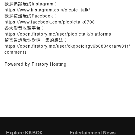
歡迎追蹤我的Instagram：
https://www.instagram.com/piepie_talk/
歡迎按讚我的Facebook：
https://www.facebook.com/piepietalk0708
各大影音收聽平台：
https://open.firstory.me/user/piepietalk/platforms
留言告訴我你對這一集的想法：
https://open.firstory.me/user/ckqpeicirgv6b0804orarw31r/
comments
Powered by Firstory Hosting
Explore KKBOX
Entertainment News