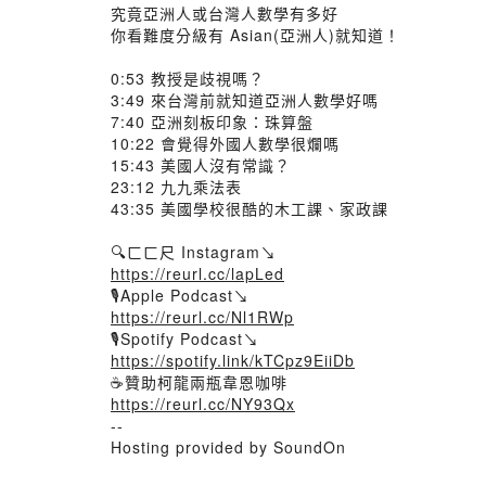
究竟亞洲人或台灣人數學有多好
你看難度分級有 Asian(亞洲人)就知道！
0:53 教授是歧視嗎？
3:49 來台灣前就知道亞洲人數學好嗎
7:40 亞洲刻板印象：珠算盤
10:22 會覺得外國人數學很爛嗎
15:43 美國人沒有常識？
23:12 九九乘法表
43:35 美國學校很酷的木工課、家政課
🔍ㄈㄈ尺 Instagram↘
https://reurl.cc/lapLed
🎙️Apple Podcast↘
https://reurl.cc/Nl1RWp
🎙️Spotify Podcast↘
https://spotify.link/kTCpz9EiiDb
☕贊助柯龍兩瓶韋恩咖啡
https://reurl.cc/NY93Qx
--
Hosting provided by SoundOn