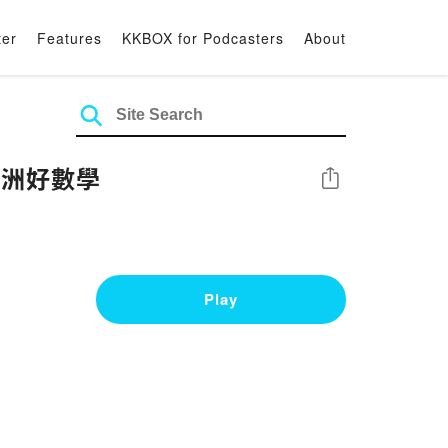
ter
Features
KKBOX for Podcasters
About
亞洲好數學
Share
Play