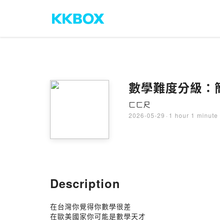
數學難度分級：簡單
ㄈㄈ尺
2026-05-29
·
1 hour 1 minute
Description
在台灣你覺得你數學很差
在歐美國家你可能是數學天才