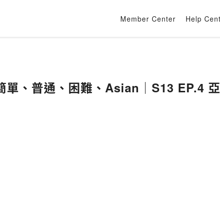
Member Center
Help Cen
、普通、困難、Asian｜S13 EP.4 