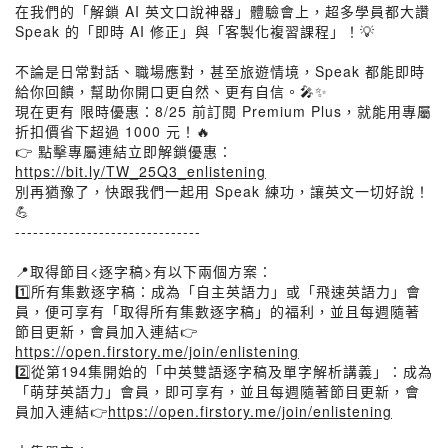
在我們的「解鎖 AI 英文口說神器」體驗會上，超多學員都大讚
Speak 的「即時 AI 修正」與「客製化複習課程」！💡
不論是日常對話、職場應對，甚至旅遊情境，Speak 都能即時
給你回饋，幫助你開口更自然、更有自信。🎤✨
現在更有 限時優惠：8/25 前訂閱 Premium Plus，就能用專屬
折扣價省下超過 1000 元！🔥
👉 點擊專屬連結立即解鎖優惠：
https://bit.ly/TW_25Q3_enlistening
別再猶豫了，快跟我們一起用 Speak 練功，讓英文一切好說！
💪
-------------------------------
📍取得節目<逐字稿>有以下兩個方案：
1️⃣所有集數逐字稿：成為「自主英語力」或「飛速英語力」會
員，便可享有「取得所有集數逐字稿」的福利，並且每週隨著
節目更新，會員加入連結👉
https://open.firstory.me/join/enlistening
2️⃣從第194集開始的「中英雙語逐字稿及單字解析講義」：成為
「萌芽英語力」會員，即可享有，並且每週隨著節目更新，會
員加入連結👉
https://open.firstory.me/join/enlistening