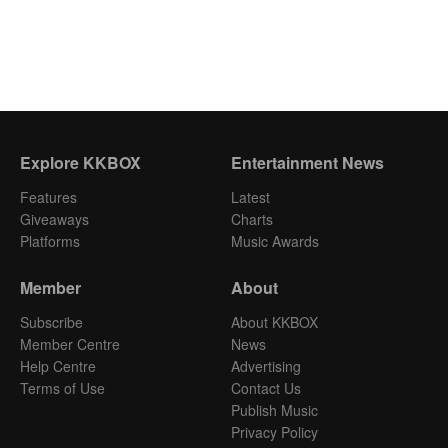
Explore KKBOX
Entertainment News
Features
Latest
Giveaways
Charts
Platforms
Music Awards
Member
About
Subscribe
About KKBOX
Member Centre
News
Help Centre
Advertising
Terms of Use
Contact Us
Publish Music
Privacy Policy