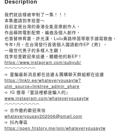
Description
我們就這樣被宰制了一集！！！
本集邀請到李拾壹～
目前定居台灣的香港全能音樂創作人，
作品橫跨電影配樂、編曲及個人創作，
也曾替林宥嘉、許光漢、Lulu黃路梓茵等歌手譜寫歌曲，
今年1月，在台灣發行首張個人國語創作EP《男》，
一窺世代男子的多樣人生觀！
找李拾壹歡迎來這邊，聽聽他的新EP！
https://www.instagram.com/subyub/
◠◠◠◠◠◠◠◠
➪ 童騙最新消息都在這邊＆團購聊天群組都在這邊
https://linktr.ee/whateveryousaytw?
utm_source=linktree_admin_share
➪ IG 搜尋『童話裡都是騙人的』
www.instagram.com/whateveryousaytw
◠◠◠◠◠◠◠◠◠
➪ 合作邀約歡迎來信
whateveryousay202006@gmail.com
➪ 抖內專區
https://open.firstory.me/join/whateveryousaytw