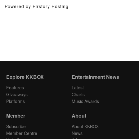
Powered by Firstory Hosting
Explore KKBOX
Entertainment News
Features
Latest
Giveaways
Charts
Platforms
Music Awards
Member
About
Subscribe
About KKBOX
Member Centre
News