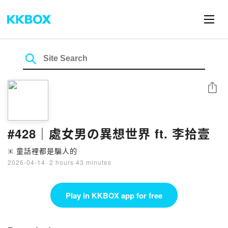
Share
#428｜處女男の異想世界 ft. 李拾壹
童話裡都是騙人的
🄴
2026-04-14
·
2 hours 43 minutes
Play in KKBOX app for free