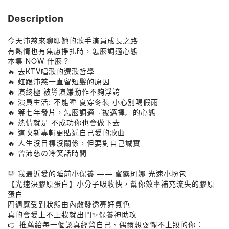
Description
今天沛慈來聊聊她的歌手演員成長之路
有熱情也有焦慮掙扎時，怎麼調適心態
本集 NOW 什麼？
🔥 去KTV唱歌的選歌哲學
🔥 虹跟沛慈一直留短髮的原因
🔥 演終極 被導演嫌動作不夠浮誇
🔥 演員生活: 不能睡 夏穿冬裝 小心別喝假雨
🔥 等七年發片，怎麼調適『被選擇』的心態
🔥 熱情就是 不成功你也會做下去
🔥 這次新專輯更貼近自己愛的歌曲
🔥 人生沒目標沒關係，但要對自己誠實
🔥 曾沛慈の冷笑話時間
🩷 我最近愛的睡前小保養 —— 蜜露珂娜 光速小粉包
【光速決膠原蛋白】小分子吸收快，幫你效率補充流失的膠原
蛋白
四週感受到狀態由內散發透亮好氣色
真的會愛上不上妝就出門✨保養神助攻
👉 推薦給每一個認真經營自己、偶爾想耍懶不上妝的你：