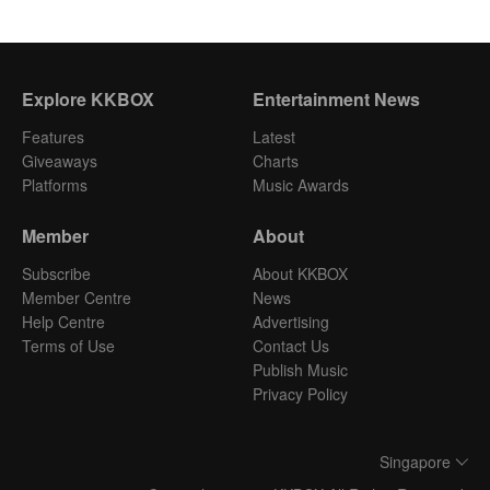
Explore KKBOX
Entertainment News
Features
Latest
Giveaways
Charts
Platforms
Music Awards
Member
About
Subscribe
About KKBOX
Member Centre
News
Help Centre
Advertising
Terms of Use
Contact Us
Publish Music
Privacy Policy
Singapore