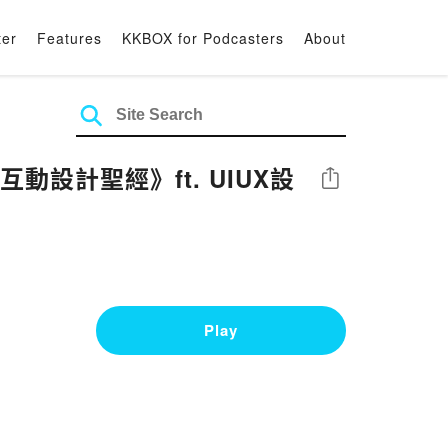
ter
Features
KKBOX for Podcasters
About
動設計聖經》ft. UIUX設
Share
Play