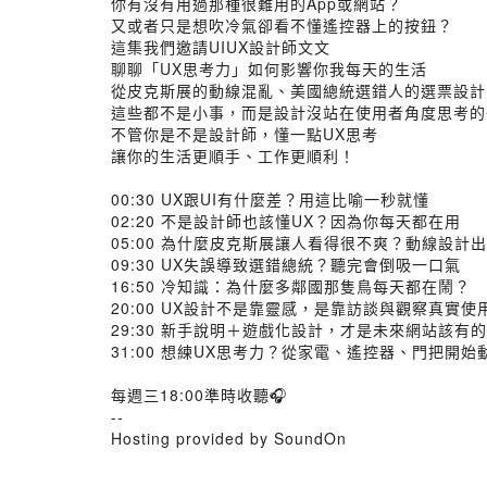
你有沒有用過那種很難用的App或網站？
又或者只是想吹冷氣卻看不懂遙控器上的按鈕？
這集我們邀請UIUX設計師文文
聊聊「UX思考力」如何影響你我每天的生活
從皮克斯展的動線混亂、美國總統選錯人的選票設計
這些都不是小事，而是設計沒站在使用者角度思考的
不管你是不是設計師，懂一點UX思考
讓你的生活更順手、工作更順利！
00:30 UX跟UI有什麼差？用這比喻一秒就懂
02:20 不是設計師也該懂UX？因為你每天都在用
05:00 為什麼皮克斯展讓人看得很不爽？動線設計
09:30 UX失誤導致選錯總統？聽完會倒吸一口氣
16:50 冷知識：為什麼多鄰國那隻鳥每天都在鬧？
20:00 UX設計不是靠靈感，是靠訪談與觀察真實使
29:30 新手說明＋遊戲化設計，才是未來網站該有
31:00 想練UX思考力？從家電、遙控器、門把開始
每週三18:00準時收聽🎧
--
Hosting provided by SoundOn