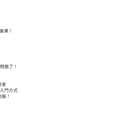
後果！
出問題了！
用者
的入門方式
動腦！