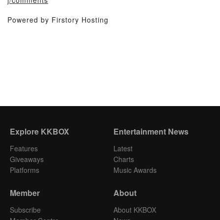
j/comments
Powered by Firstory Hosting
Explore KKBOX
Entertainment News
Features
Latest
Giveaways
Charts
Platforms
Music Awards
Member
About
Subscribe
About KKBOX