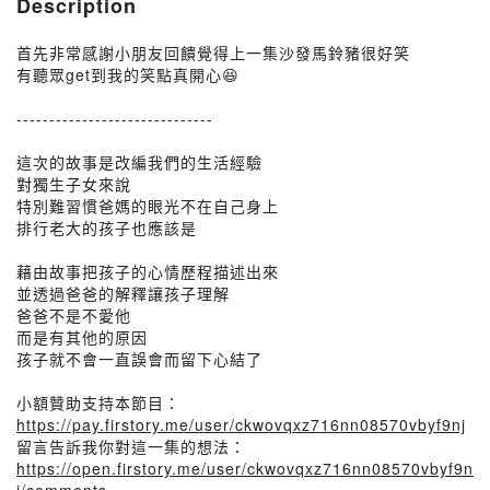
Description
首先非常感謝小朋友回饋覺得上一集沙發馬鈴豬很好笑
有聽眾get到我的笑點真開心😆
------------------------------
這次的故事是改編我們的生活經驗
對獨生子女來說
特別難習慣爸媽的眼光不在自己身上
排行老大的孩子也應該是
藉由故事把孩子的心情歷程描述出來
並透過爸爸的解釋讓孩子理解
爸爸不是不愛他
而是有其他的原因
孩子就不會一直誤會而留下心結了
小額贊助支持本節目：
https://pay.firstory.me/user/ckwovqxz716nn08570vbyf9nj
留言告訴我你對這一集的想法：
https://open.firstory.me/user/ckwovqxz716nn08570vbyf9n