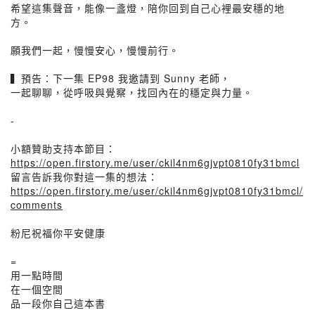
希望這集聲音，能像一盞燈，陪你回到自己心裡最安穩的地
方。
願我們一起，慢慢安心，慢慢前行。
▍預告：下一集 EP98 我邀請到 Sunny 老師，
一起聊聊，從呼吸與覺察，找回內在的穩定與力量。
-
小額贊助支持本節目：
https://open.firstory.me/user/ckil4nm6gjvpt0810fy31bmcl
留言告訴我你對這一集的想法：
https://open.firstory.me/user/ckil4nm6gjvpt0810fy31bmcl/
comments
粉尼祝福你平安健康
=
用一點時間
在一個空間
品一段你自己這本書