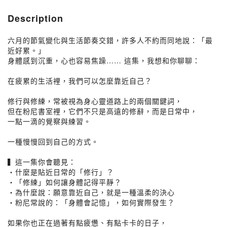
Description
六月的節氣變化與生活節奏交錯，許多人不約而同地說：「最
近好累。」
身體感到沉重，心也容易焦躁…… 這集，我想和你聊聊：
在疲累的生活裡，我們可以怎麼靠近自己？
修行與修練，常被視為身心靈道路上的兩個關鍵詞，
但在粉尼書室裡，它們不只是高遠的修辭，而是日常中，
一點一滴的覺察與練習。
一種慢慢回到自己的方式。
▍這一集你會聽見：
・什麼是貼近日常的「修行」？
・「修練」如何讓身體記得平靜？
・為什麼說：願意靠近自己，就是一種溫柔的決心
・粉尼常說的：「身體會記憶」，如何實際發生？
如果你也正在過著有點疲憊、有點卡卡的日子，