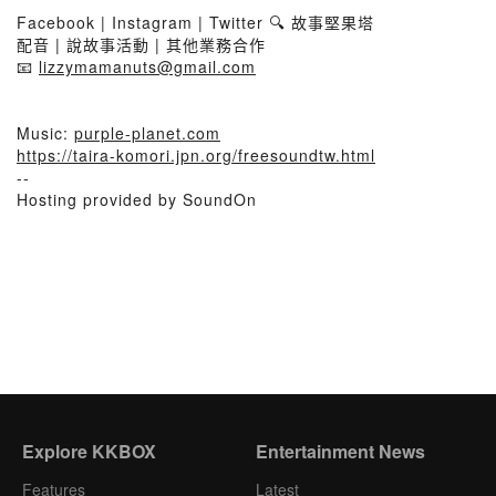
Facebook | Instagram | Twitter 🔍 故事堅果塔
配音 | 說故事活動 | 其他業務合作
📧
lizzymamanuts@gmail.com
Music:
purple-planet.com
https://taira-komori.jpn.org/freesoundtw.html
--
Hosting provided by SoundOn
Explore KKBOX
Entertainment News
Features
Latest