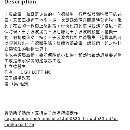
Description
上集故事，和奇奇走散的杜立德醫生一行居然誤闖進國王的花
園，又國王抓進了地牢。這一次鸚鵡波尼在關鍵時刻逃脫，飛
到了花園的一棵樹上想對策，奇奇也跑到這裡找到了波尼，這
個時候，王子波波駕到。波尼聽到王子波波的願望，靈機一
動，假扮成仙女，指引王子波波去找杜立德醫生，這樣真的可
以順利救出杜立德醫生嗎？繼續收聽故事，讓我們一起走進杜
立德醫生的動物世界！
本故事純屬虛構，要如何照顧小動物、和動物互動還是要以醫
生或是專家學者的建議為主喔！
杜立德醫生
作者：HUGH LOFTING
栗子媽媽改寫
第11集 離別
贊助栗子媽媽，支持栗子媽媽持續創作
pay.soundon.fm/podcasts/14bb0630-11c4-4e83-ad2a-
0e36a2cdf47e