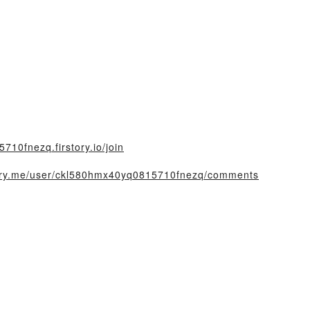
710fnezq.firstory.io/join
story.me/user/ckl580hmx40yq0815710fnezq/comments