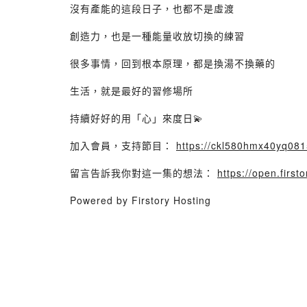
沒有產能的這段日子，也都不是虛渡
創造力，也是一種能量收放切換的練習
很多事情，回到根本原理，都是換湯不換藥的
生活，就是最好的習修場所
持續好好的用「心」來度日💫
加入會員，支持節目：
https://ckl580hmx40yq0815
留言告訴我你對這一集的想法：
https://open.fir
Powered by Firstory Hosting