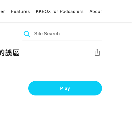
ter
Features
KKBOX for Podcasters
About
的誤區
Share
Play