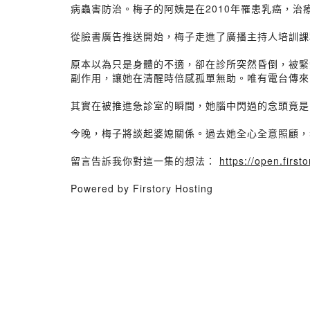
病蟲害防治。梅子的阿姨是在2010年罹患乳癌，治
從臉書廣告推送開始，梅子走進了廣播主持人培訓課
原本以為只是身體的不適，卻在診所突然昏倒，被緊
副作用，讓她在清醒時倍感孤單無助。唯有電台傳來
其實在被推進急診室的瞬間，她腦中閃過的念頭竟是
今晚，梅子將談起婆媳關係。過去她全心全意照顧，
留言告訴我你對這一集的想法：
https://open.fir
Powered by Firstory Hosting