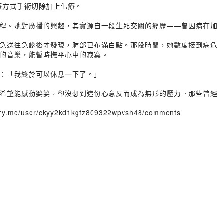
療方式手術切除加上化療。
程。她對廣播的興趣，其實源自一段生死交關的經歷——曾因病在加
急送往急診後才發現，肺部已布滿白點。那段時間，她數度接到病
的音樂，能暫時撫平心中的寂寞。
：「我終於可以休息一下了。」
希望能感動婆婆，卻沒想到這份心意反而成為無形的壓力。那些曾
story.me/user/ckyy2kd1kgfz809322wpvsh48/comments