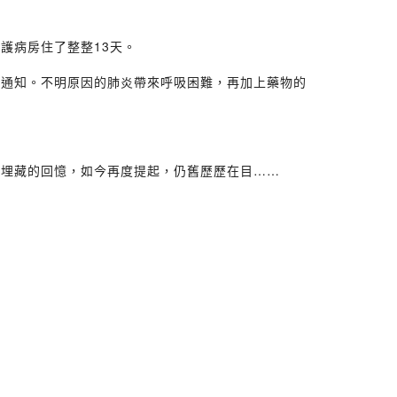
護病房住了整整13天。
危通知。不明原因的肺炎帶來呼吸困難，再加上藥物的
經埋藏的回憶，如今再度提起，仍舊歷歷在目……