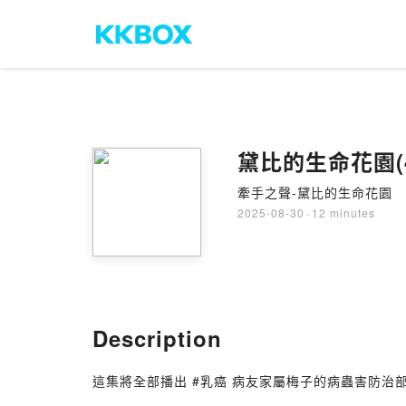
黛比的生命花園(4
牽手之聲-黛比的生命花園
2025-08-30
·
12 minutes
Description
這集將全部播出 #乳癌 病友家屬梅子的病蟲害防治