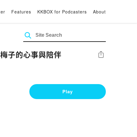
ter
Features
KKBOX for Podcasters
About
: 梅子的心事與陪伴
Share
Play