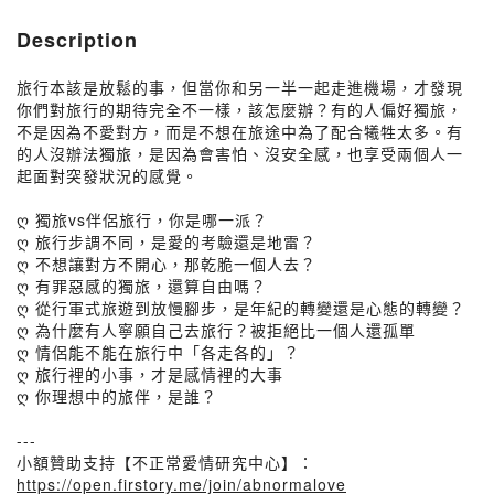
Description
旅行本該是放鬆的事，但當你和另一半一起走進機場，才發現
你們對旅行的期待完全不一樣，該怎麼辦？有的人偏好獨旅，
不是因為不愛對方，而是不想在旅途中為了配合犧牲太多。有
的人沒辦法獨旅，是因為會害怕、沒安全感，也享受兩個人一
起面對突發狀況的感覺。
ღ 獨旅vs伴侶旅行，你是哪一派？
ღ 旅行步調不同，是愛的考驗還是地雷？
ღ 不想讓對方不開心，那乾脆一個人去？
ღ 有罪惡感的獨旅，還算自由嗎？
ღ 從行軍式旅遊到放慢腳步，是年紀的轉變還是心態的轉變？
ღ 為什麼有人寧願自己去旅行？被拒絕比一個人還孤單
ღ 情侶能不能在旅行中「各走各的」？
ღ 旅行裡的小事，才是感情裡的大事
ღ 你理想中的旅伴，是誰？
---
小額贊助支持【不正常愛情研究中心】：
https://open.firstory.me/join/abnormalove