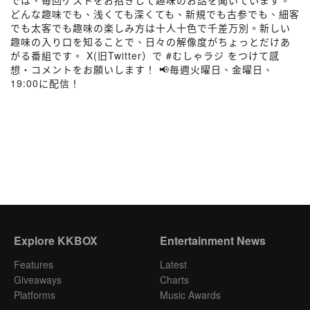
では、毎回ゲストをお招きして趣味のお話を聞いています。
どんな趣味でも、浅くても深くても、新規でも古参でも、細客
でも太客でも趣味の楽しみ方は十人十色で千差万別。新しい
趣味の入り口を知ることで、日々の解像度がちょっとだけあ
がる番組です。 X(旧Twitter）で #むしゃラジ をつけて感
想・コメントをお願いします！ 📢毎週火曜日、金曜日、
19:00に配信！
Explore KKBOX
Entertainment News
Features
Latest
Giveaways
Charts
Platforms
Music Awards