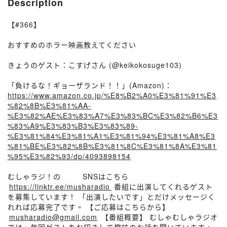
Description
【#366】
おすすめのホラー映画教えてください
きょうのゲスト：こすげさん (@keikokosuge103)
「負けるな！ギョーザランド！！」(Amazon)：
https://www.amazon.co.jp/%E8%B2%A0%E3%81%91%E3
%82%8B%E3%81%AA-
%E3%82%AE%E3%83%A7%E3%83%BC%E3%82%B6%E3
%83%A9%E3%83%B3%E3%83%89-
%E3%81%84%E3%81%A1%E3%81%94%E3%81%A8%E3
%81%BE%E3%82%8B%E3%81%8C%E3%81%8A%E3%81
%95%E3%82%93/dp/4093898154
むしゃラジ！の⁠⁠⁠⁠⁠⁠⁠⁠⁠⁠⁠⁠⁠⁠⁠⁠⁠⁠⁠⁠⁠⁠⁠⁠⁠⁠⁠⁠⁠⁠⁠⁠⁠⁠⁠⁠⁠⁠⁠⁠⁠⁠⁠SNSはこちら
⁠⁠⁠
https://linktr.ee/musharadio⁠⁠⁠
番組に出演してくれるゲスト
を募集しています！ 「出演したいです」とだけメッセージく
れれば応募完了です。 【ご応募はこちらから】
⁠⁠⁠
musharadio@gmail.com
⁠⁠⁠ 【番組概要】 むしゃむしゃラジオ