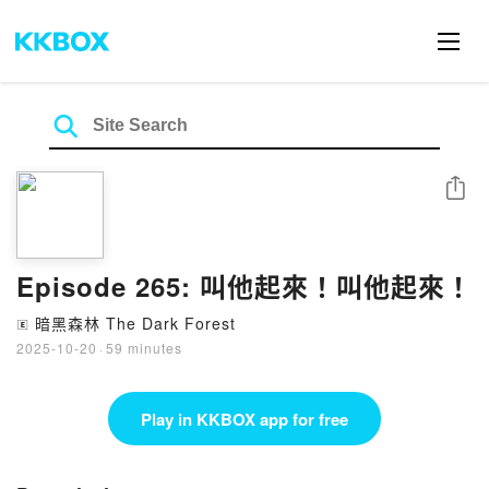
Share
Episode 265: 叫他起來！叫他起來！
暗黑森林 The Dark Forest
🄴
2025-10-20
·
59 minutes
Play in KKBOX app for free