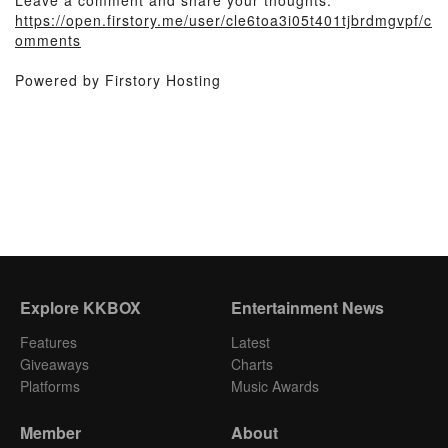
Leave a comment and share your thoughts:
https://open.firstory.me/user/cle6toa3i05t401tjbrdmgvpf/c
omments
Powered by Firstory Hosting
Explore KKBOX
Entertainment News
Features
Latest
Giveaways
Charts
Platforms
Music Awards
Member
About