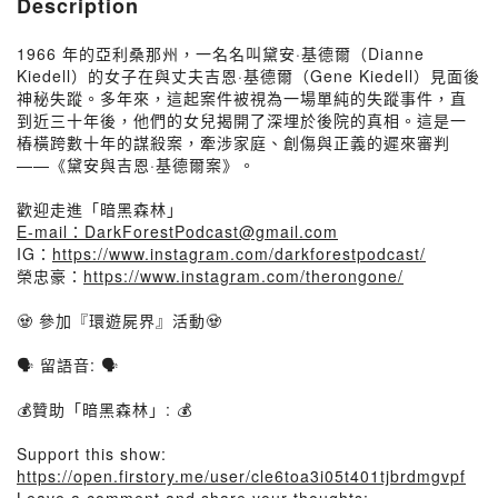
Description
1966 年的亞利桑那州，一名名叫黛安·基德爾（Dianne
Kiedell）的女子在與丈夫吉恩·基德爾（Gene Kiedell）見面後
神秘失蹤。多年來，這起案件被視為一場單純的失蹤事件，直
到近三十年後，他們的女兒揭開了深埋於後院的真相。這是一
樁橫跨數十年的謀殺案，牽涉家庭、創傷與正義的遲來審判
——《黛安與吉恩·基德爾案》。
歡迎走進「暗黑森林」
E-mail：DarkForestPodcast@gmail.com
IG：
https://www.instagram.com/darkforestpodcast/
榮忠豪：
https://www.instagram.com/therongone/
🧟 參加『環遊屍界』活動🧟
🗣️ 留語音: 🗣️
💰贊助「暗黑森林」: 💰
Support this show:
https://open.firstory.me/user/cle6toa3i05t401tjbrdmgvpf