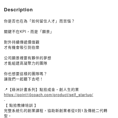
Description
你是否也在為「如何留住人才」而苦惱？
關鍵不在KPI，而是「願景」
對外持續傳遞價值觀
才有機會吸引到伯樂
公司願景裡要有夥伴的夢想
才能組建高凝聚力的團隊
你也想要這樣的團隊嗎？
讓我們一起聽下去吧！
📍【綠洲計畫系列】點拾成金・創人生的業
https://point10coach.com/product/self_startup/
-
【 點拾教練培訓 】
完整系統化的創業課程，協助新創業者從0到1及傳統二代轉
型，