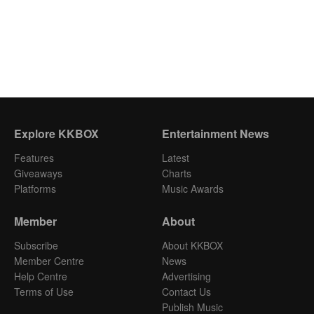
Explore KKBOX
Entertainment News
Features
Latest
Giveaways
Charts
Platforms
Music Awards
Member
About
Subscribe
About KKBOX
Member Centre
News
Help Centre
Advertising
Terms of Use
Contact Us
Publish Music