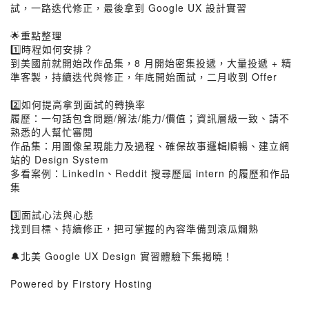
試，一路迭代修正，最後拿到 Google UX 設計實習
🌟重點整理
1️⃣時程如何安排？
到美國前就開始改作品集，8 月開始密集投遞，大量投遞 + 精
準客製，持續迭代與修正，年底開始面試，二月收到 Offer
2️⃣如何提高拿到面試的轉換率
履歷：一句話包含問題/解法/能力/價值；資訊層級一致、請不
熟悉的人幫忙審閱
作品集：用圖像呈現能力及過程、確保故事邏輯順暢、建立網
站的 Design System
多看案例：LinkedIn、Reddit 搜尋歷屆 intern 的履歷和作品
集
3️⃣面試心法與心態
找到目標、持續修正，把可掌握的內容準備到滾瓜爛熟
🔔北美 Google UX Design 實習體驗下集揭曉！
Powered by Firstory Hosting