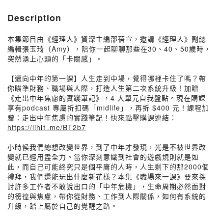
Description
本集節目由《經理人》資深主編邵蓓宣，邀請《經理人》副總
編輯張玉琦（Amy），陪你一起聊聊那些在30、40、50歲時，
突然湧上心頭的「卡關感」。
【邁向中年的第一課】人生走到中場，覺得哪裡卡住了嗎？帶
你瞄準財務、職場與人際，打造人生第二次系統升級！加贈
《走出中年焦慮的實踐筆記》，4 大單元自我盤點。現在購課
享有podcast 專屬折扣碼「midlife」，再折 $400 元！課程加
贈：走出中年焦慮的實踐筆記！快來點擊購課連結：
https://lihi1.me/BT2b7
小時候我們總想改變世界，到了中年才發現，光是不被世界改
變就已經用盡全力。當你深刻意識到社會的遊戲規則就是如
此，而自己可能終究只是個平庸的人時，人生剩下的那2000個
禮拜，我們還能玩出什麼新花樣？本集《職場來一課》要來探
討許多工作者不敢說出口的「中年危機」，生命周期必然面對
的徬徨與焦慮，帶你從財務、工作到人際關係，如何有系統的
升級，踏上屬於自己的覺醒之路。