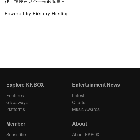
裡，慢慢看見不一樣的風景。
Powered by Firstory Hosting
Explore KKBOX
Entertainment News
Features
Latest
Giveaways
Charts
Platforms
Music Awards
Member
About
Subscribe
About KKBOX