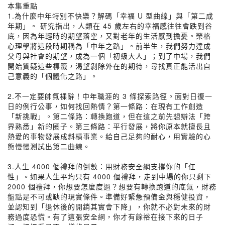
本集重點
1.為什麼中年特別不快樂？解碼「幸福 U 型曲線」與「第二成
年期」。 研究指出，人類在 45 歲左右的幸福感往往會跌到谷
底，因為年輕時的期望落空，又對老年的生活感到擔憂。榮格
心理學將這段時期稱為「中年之路」。前半生，我們努力達成
父母與社會的期望，成為一個「初級大人」；到了中場，我們
開始質疑這些標籤，渴望剝除外在的期待，尋找真正能活出自
己意義的「個體化之路」。
2.不一定要帥氣裸辭！中年職涯的 3 條探索路徑。面對日復一
日的例行公事，如何找回熱情？第一條路：在現有工作創造
「新挑戰」。第二條路：轉換跑道，但在這之前先想辦法「跨
界熟悉」新的圈子。第三條路：平行發展，將你原本就擅長且
熱愛的事物發展成斜槓事業。給自己足夠的耐心，用實驗的心
態慢慢測試出第二曲線。
3.人生 4000 個禮拜的倒數：用財務安全網支撐你的「任
性」。如果人生平均只有 4000 個禮拜，走到中場的你只剩下
2000 個禮拜，你想要怎麼度過？想要有轉換跑道的底氣，財務
盤點是不可或缺的現實條件。準備好緊急預備金與穩健投資，
並認知到「退休後的開銷其實會下降」，你就不必對未來的財
務過度恐慌。有了這張安全網，你才有餘裕在接下來的日子