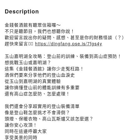
Description
金錢餐酒館有聽眾信箱囉～
不只是聽節目，我們也想聽你說！
歡迎留言說出你的疑問、感想、甚至是你的財務怪談（？）
趕快來留言👉🏼
https://dingfang.pse.is/7fgs4y
玉山嘉明湖全攻略：登山前的訓練、裝備到高山症預防！
想挑戰玉山或嘉明湖？
這集《金錢餐酒館》讓你少走冤枉路！
酒保們要來分享他們的登山血淚史
從玉山到嘉明湖的真實體驗
讓你搞懂登山前的體能訓練有多重要
還有高山症怎麼防、怎麼處理！
我們還會分享超實用的登山裝備清單
像是登山鞋怎麼挑才不會滑倒？
頭燈、保暖衣物、高山瓦斯爐又該怎麼選？
讓你安心攻頂！
同時在這邊呼籲大家
享受美景的同時