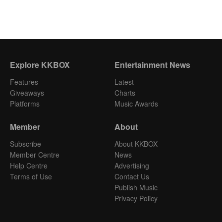
Explore KKBOX
Entertainment News
Features
Latest
Giveaways
Charts
Platforms
Music Awards
Member
About
Subscribe
About KKBOX
Member Centre
News
Help Centre
Advertising
Terms of Use
Contact Us
Publish Music
Privacy Policy