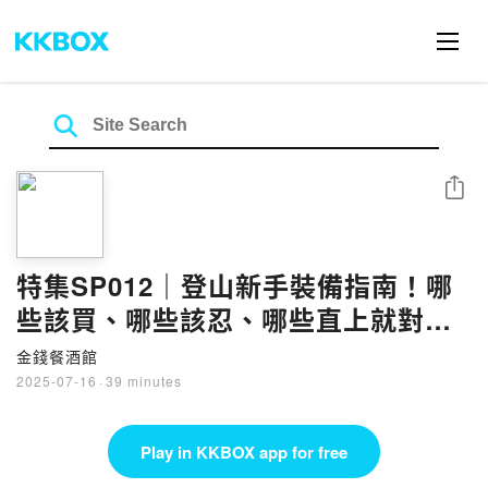
Share
特集SP012｜登山新手裝備指南！哪
些該買、哪些該忍、哪些直上就對
了！準備的物資- ft. 哲茗，Nell
金錢餐酒館
2025-07-16
·
39 minutes
Play in KKBOX app for free