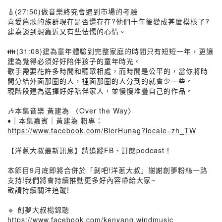
🎸(27:50)做音樂終究會遇到市場的考驗
喜愛舊歌的族群現在是否還存在?他們十年後變成甚麼模樣了?
建為談到想靠近又有些怯懦的心情。
👪(31:08)建為童年體驗到完整家庭的時間只有短短一年，更讓
建為覺得必須好好陪伴孩子的童年時光。
歌手需要花許多時間和聽眾相處，而時間是公平的，當你將時
間分給外面那圈的人，裡面那圈的人分到的就會少一些。
現階段建為選擇好好陪伴家人，並慢慢堆疊自己的作品。
🎶本集音樂 黃建為 〈Over the Way〉
♦️｜本集嘉賓｜黃建為 粉專：
https://www.facebook.com/BierHunag?locale=zh_TW
【洋蔥大叔最新訊息】請追蹤FB、訂閱podcast！
本節目9月底即將合併於「剝吧!洋蔥大叔」謝謝創夢粉絲一路
支持!我們將會持續推動更多好內容帶給大家~
敬請持續關注追蹤!
🔹 創夢大叔楊錦聰
https://www.facebook.com/kenyang.windmusic