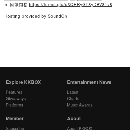
🔹 回饋問卷
https://forms.gle/e3QHRyGT3yDBV81v8
--
Hosting provided by SoundOn
Explore KKBOX
Entertainment News
Features
Latest
Giveaways
Charts
Platforms
Music Awards
Member
About
Subscribe
About KKBOX