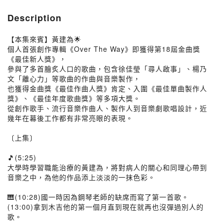
Description
【本集來賓】黃建為🌟
個人首張創作專輯《Over The Way》即獲得第18屆金曲獎
《最佳新人獎》，
參與了多首膾炙人口的歌曲，包含徐佳瑩「尋人啟事」、楊乃
文「離心力」等歌曲的作曲與音樂製作，
也獲得金曲獎《最佳作曲人獎》肯定、入圍《最佳單曲製作人
獎》、《最佳年度歌曲獎》等多項大獎。
從創作歌手、流行音樂作曲人、製作人到音樂劇歌唱設計，近
幾年在幕後工作都有非常亮眼的表現。
〔上集〕
🎵(5:25)
大學時學習職能治療的黃建為，將對病人的關心和同理心帶到
音樂之中，為他的作品添上淡淡的一抹色彩。
🎹(10:28)國一時因為鋼琴老師的缺席而寫了第一首歌。
(13:00)拿到木吉他的第一個月直到現在就再也沒彈過別人的
歌。