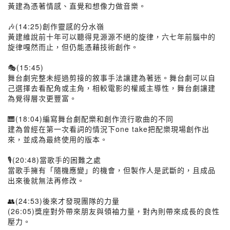
黃建為憑著情感、直覺和想像力做音樂。
🎶(14:25)創作靈感的分水嶺
黃建維說前十年可以聽得見源源不絕的旋律，六七年前腦中的
旋律嘎然而止，但仍能憑藉技術創作。
🎭(15:45)
舞台劇完整未經過剪接的敘事手法讓建為著迷。舞台劇可以自
己選擇去看配角或主角，相較電影的權威主導性，舞台劇讓建
為覺得層次更豐富。
🎹(18:04)編寫舞台劇配樂和創作流行歌曲的不同
建為曾經在第一次看詞的情況下one take把配樂現場創作出
來，並成為最終使用的版本。
🎙️(20:48)當歌手的困難之處
當歌手擁有「隨機應變」的機會，但製作人是武斷的，且成品
出來後就無法再修改。
👥(24:53)後來才發現團隊的力量
(26:05)獎座對外帶來朋友與領袖力量，對內則帶來成長的良性
壓力。