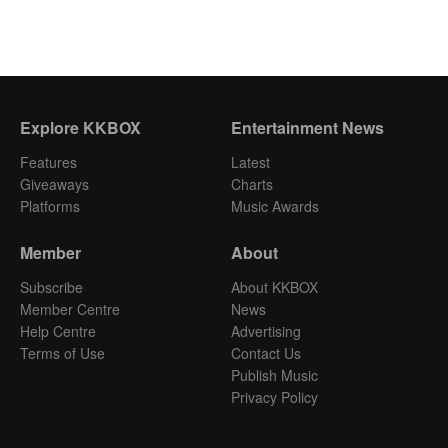
Explore KKBOX
Entertainment News
Features
Latest
Giveaways
Charts
Platforms
Music Awards
Member
About
Subscribe
About KKBOX
Member Centre
News
Help Centre
Advertising
Terms of Use
Contact Us
Publish Music
Privacy Policy