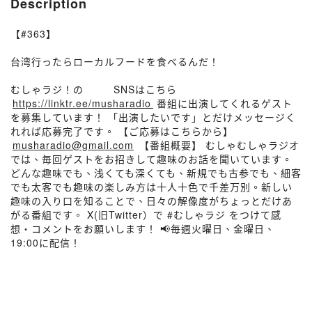
Description
【#363】
台湾行ったらローカルフードを食べるんだ！
むしゃラジ！の⁠⁠⁠⁠⁠⁠⁠⁠⁠⁠⁠⁠⁠⁠⁠⁠⁠⁠⁠⁠⁠⁠⁠⁠⁠⁠⁠⁠⁠⁠⁠⁠⁠⁠⁠⁠⁠⁠⁠⁠⁠⁠⁠SNSはこちら
⁠⁠⁠
https://linktr.ee/musharadio⁠⁠⁠
番組に出演してくれるゲスト
を募集しています！ 「出演したいです」とだけメッセージく
れれば応募完了です。 【ご応募はこちらから】
⁠⁠⁠
musharadio@gmail.com
⁠⁠⁠ 【番組概要】 むしゃむしゃラジオ
では、毎回ゲストをお招きして趣味のお話を聞いています。
どんな趣味でも、浅くても深くても、新規でも古参でも、細客
でも太客でも趣味の楽しみ方は十人十色で千差万別。新しい
趣味の入り口を知ることで、日々の解像度がちょっとだけあ
がる番組です。 X(旧Twitter）で #むしゃラジ をつけて感
想・コメントをお願いします！ 📢毎週火曜日、金曜日、
19:00に配信！