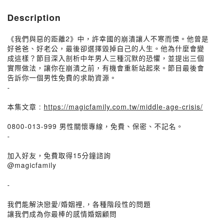
Description
《我們與惡的距離2》中，許幸國的崩潰讓人不寒而慄。他曾是
好爸爸、好老公，最後卻選擇毀掉自己的人生。他為什麼會變
成這樣？節目深入剖析中年男人三種沉默的恐懼，並提出三個
實際做法，讓你在崩潰之前，有機會重新站起來。節目最後會
告訴你一個男性免費的求助資源。
-
本集文章 :
https://magicfamily.com.tw/middle-age-crisis/
0800-013-999 男性關懷專線，免費、保密、不記名。
-
加入好友，免費取得15分鐘諮詢
@magicfamily
-
我們能解決戀愛/婚姻裡,，各種階段性的問題
讓我們成為你最棒的感情婚姻顧問