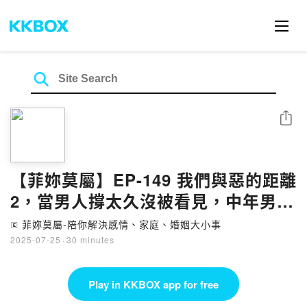
Share
【菲妳莫屬】EP-149 我們與惡的距離
2，當男人撐太久沒被看見，中年男人
的三個恐懼你不可不知
菲妳莫屬-陪你解決感情、家庭、婚姻大小事
🄴
2025-07-25
·
30 minutes
Play in KKBOX app for free