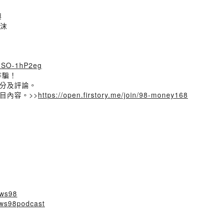
興
泡沫
/t-SO-1hP2eg
詐騙！
分及評論。
目內容。>>
https://open.firstory.me/join/98-money168
ews98
ews98podcast