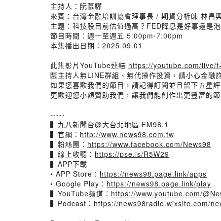
主持人：阮慕驊
來賓：台灣金融培訓協會理事長 / 期貨分析師 林昌
主題：科技股目前估值過高？FED降息是好事還是
節目時間：週一至週五 5:00pm-7:00pm
本集播出日期：2025.09.01
此集影片YouTube連結
https://youtube.com/live
🈲主持人無LINE群組、無代操作投資，請小心金融
如果您喜歡我們的節目，請記得訂閱並且留下五星評
更歡迎您小額贊助我們，讓我們能創作出更豐富的節
-----
▍九八新聞台@大台北地區 FM98.1
▍官網：
http://www.news98.com.tw
▍粉絲團：
https://www.facebook.com/News98
▍線上收聽：
https://pse.is/R5W29
▍APP下載
• APP Store：
https://news98.page.link/apps
• Google Play：
https://news98.page.link/play
▍YouTube頻道：
https://www.youtube.com/@N
▍Podcast：
https://news98radio.wixsite.com/n