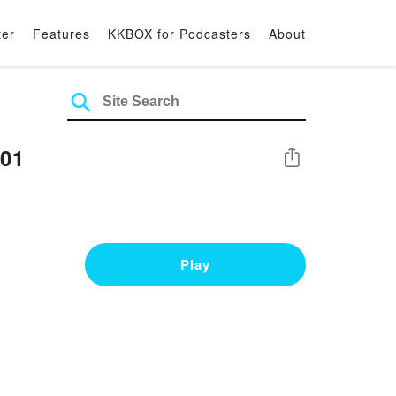
ter
Features
KKBOX for Podcasters
About
01
Share
Play