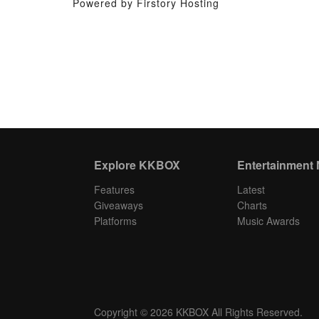
Powered by Firstory Hosting
Explore KKBOX
Entertainment
Features
Latest
Giveaways
Charts
Platforms
Music Awards
Copyright © 2026 KKBOX All Rights Reserved.