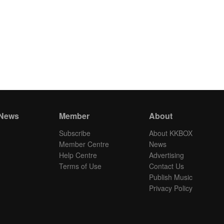
 News
Member
About
Subscribe
About KKBOX
Member Centre
News
Help Centre
Advertising
Terms of Use
Contact Us
Publish Music
Privacy Policy