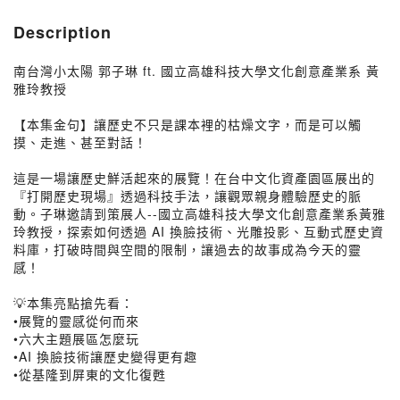
Description
南台灣小太陽 郭子琳 ft. 國立高雄科技大學文化創意產業系 黃
雅玲教授
【本集金句】讓歷史不只是課本裡的枯燥文字，而是可以觸
摸、走進、甚至對話！
這是一場讓歷史鮮活起來的展覽！在台中文化資產園區展出的
『打開歷史現場』透過科技手法，讓觀眾親身體驗歷史的脈
動。子琳邀請到策展人--國立高雄科技大學文化創意產業系黃雅
玲教授，探索如何透過 AI 換臉技術、光雕投影、互動式歷史資
料庫，打破時間與空間的限制，讓過去的故事成為今天的靈
感！
💡本集亮點搶先看：
•展覽的靈感從何而來
•六大主題展區怎麼玩
•AI 換臉技術讓歷史變得更有趣
•從基隆到屏東的文化復甦