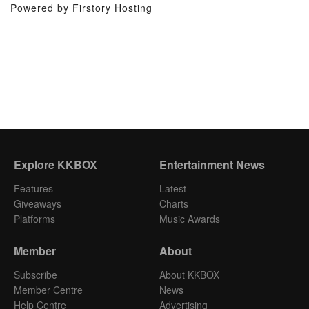
Powered by Firstory Hosting
Explore KKBOX
Entertainment News
Features
Latest
Giveaways
Charts
Platforms
Music Awards
Member
About
Subscribe
About KKBOX
Member Centre
News
Help Centre
Advertising