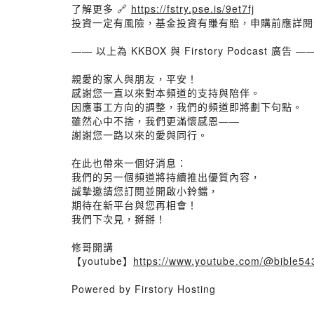
了解更多 🔗
https://fstry.pse.is/9et7fj
投資一定有風險，基金投資有賺有賠，申購前應詳閱
—— 以上為 KKBOX 與 Firstory Podcast 廣告 —
親愛的家人與朋友，平安！
感謝您一直以來對本頻道的支持與陪伴。
因應事工方向的調整，我們的頻道即將劃下句點。
雖然心中不捨，我們更滿懷感恩——
謝謝您一路以來的愛與同行。
在此也帶來一個好消息：
我們的另一個頻道將持續推出優質內容，
誠摯邀請您訂閱並開啟小鈴鐺，
期待在新平台與您再相會！
我們下次見，掰掰！
修哥開講
【youtube】
https://www.youtube.com/@bible54
Powered by Firstory Hosting