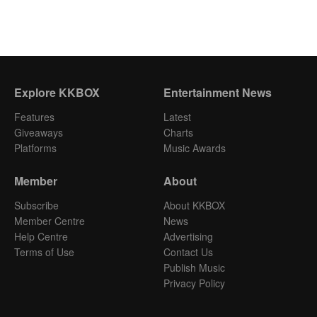
Explore KKBOX
Entertainment News
Features
Latest
Giveaways
Charts
Platforms
Music Awards
Member
About
Subscribe
About KKBOX
Member Centre
News
Help Centre
Advertising
Terms of Use
Contact Us
Publish Music
Privacy Policy