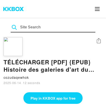
Share
TÉLÉCHARGER [PDF] {EPUB}
Histoire des galeries d'art du
XIXe siècle à nos jours
cozudaqewhok
2025-06-14
·
12 seconds
Play in KKBOX app for free