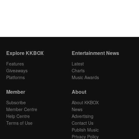
Explore KKBOX
Entertainment News
Features
Latest
Giveaways
Charts
Platforms
Music Awards
Member
About
Subscribe
About KKBOX
Member Centre
News
Help Centre
Advertising
Terms of Use
Contact Us
Publish Music
Privacy Policy