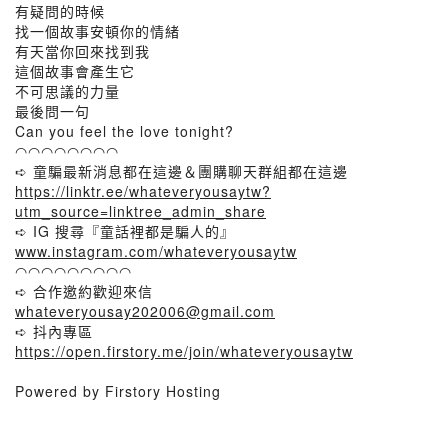
有疑問的時候
找一個故事安頓你的情緒
有天當你回來找到我
這個故事會產生它
不可思議的力量
最後問一句
Can you feel the love tonight?
◠◠◠◠◠◠◠◠
➪ 童騙最新消息都在這邊＆團購聊天群組都在這邊
https://linktr.ee/whateveryousaytw?
utm_source=linktree_admin_share
➪ IG 搜尋『童話裡都是騙人的』
www.instagram.com/whateveryousaytw
◠◠◠◠◠◠◠◠◠
➪ 合作邀約歡迎來信
whateveryousay202006@gmail.com
➪ 抖內專區
https://open.firstory.me/join/whateveryousaytw
Powered by Firstory Hosting