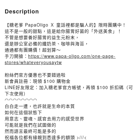
Description
【糖老爹 PapaOligo Ｘ 童話裡都是騙人的】限時團購中！
這不是一般的甜點，這是給你腸胃好菌的「外送美食」！
不管是想要養好腸胃的益生元粉末，
還是辦公室必備的纖奶茶、咖啡與海苔，
通通都有團購價！超划算～
手刀開搶：
https://www.papa-oligo.com/one-page-
stores/whateveryousaytw
粉絲們官方優惠也不要錯過啦
新會員註冊：現領 $100 購物金
LINE好友限定：加入糖老爹官方帳號，再領 $100 折扣碼（可
下次使用）
◠◠◠◠◠◠◠◠
白白走一遭，也許就是生命的本質
如何在這個狀態下
用意志、靈魂、感官去用力的感受世界
可能就是我們在試圖做的
然而語言最終可能是多的
祝福各位都有緣親到悉達多的額頭 >///<