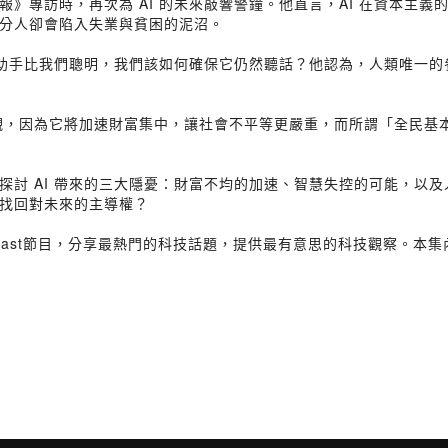
受《金融時報》專訪時，再次為 AI 的未來敲響警鐘。他直言，AI 在資
分人卻會陷入失業與貧困的泥沼。
 助手比我們聰明，我們該如何確保它仍然聽話？他認為，人類唯一的參
小覷，因為它將加速財富集中，讓社會不平等更嚴重，而所謂「全民基
討 AI 帶來的三大隱憂：財富不均的加速、智慧失控的可能，以及人
找回對未來的主導權？
Podcast節目，分享最熱門的科技話題，提供最有意思的科技觀察。