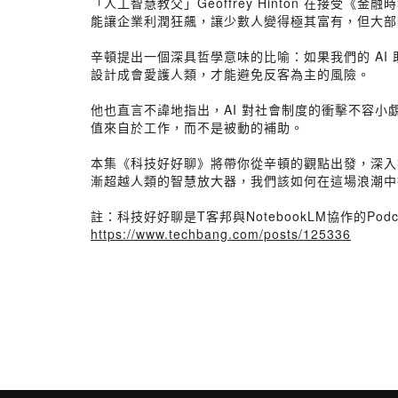
「人工智慧教父」Geoffrey Hinton 在接
能讓企業利潤狂飆，讓少數人變得極其富有，但大部
辛頓提出一個深具哲學意味的比喻：如果我們的 AI
設計成會愛護人類，才能避免反客為主的風險。
他也直言不諱地指出，AI 對社會制度的衝擊不容
值來自於工作，而不是被動的補助。
本集《科技好好聊》將帶你從辛頓的觀點出發，深入探
漸超越人類的智慧放大器，我們該如何在這場浪潮中
註：科技好好聊是T客邦與NotebookLM協作的
https://www.techbang.com/posts/125336