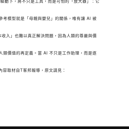
本主義的驅動下，將不只是工具，而是可怕的「放大器」：它
考模型就是「母親與嬰兒」的關係，唯有讓 AI 被
本收入」也難以真正解決問題，因為人類的尊嚴與價
類價值的再定義。當 AI 不只是工作助理，而是逐
本集內容取材自T客邦報導，原文請見：