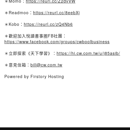
＊Momo：
https://reurl.cc/Z2dvVW
＊Readmoo：
https://reurl.cc/8eebXj
＊Kobo：
https://reurl.cc/zQ4Nb6
＊歡迎加入悅讀書事圈FB社團：
https://www.facebook.com/groups/cwboolbusiness
＊立即探索《天下學習》：
https://hi.cw.com.tw/u/j85asib/
＊意見信箱：
bill@cw.com.tw
Powered by Firstory Hosting