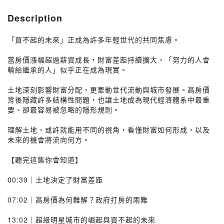
Description
「買不起的未來」正成為許多年輕世代的共同焦慮。
當房價漲幅超過薪資成長，財富差距持續擴大，「努力的人會
輸給繼承的人」似乎正在成為現實。
土地深刻影響財富分配，更牽動世代流動與城市發展。高房價
背後隱藏許多結構性問題，也讓土地成為現代經濟體系中最重
要、卻最容易被忽略的隱形規則。
理解土地，或許就能用不同的視角，看懂財富如何形成，以及
未來的機會將流向何方。
【聽完這集你會知道】
00:39｜土地決定了財富差距
07:02｜高房價為何難解？政府打房的兩難
13:02｜超級明星城市的崛起與買不起的未來