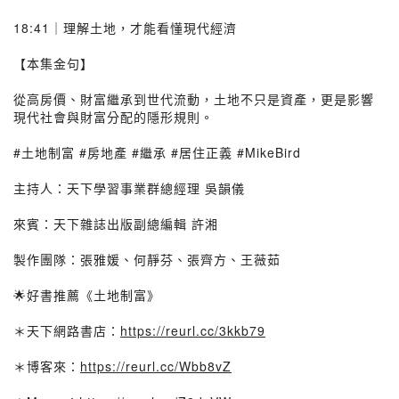
18:41｜理解土地，才能看懂現代經濟
【本集金句】
從高房價、財富繼承到世代流動，土地不只是資產，更是影響
現代社會與財富分配的隱形規則。
#土地制富 #房地產 #繼承 #居住正義 #MikeBird
主持人：天下學習事業群總經理 吳韻儀
來賓：天下雜誌出版副總編輯 許湘
製作團隊：張雅媛、何靜芬、張齊方、王薇茹
🌟好書推薦《土地制富》
＊天下網路書店：
https://reurl.cc/3kkb79
＊博客來：
https://reurl.cc/Wbb8vZ