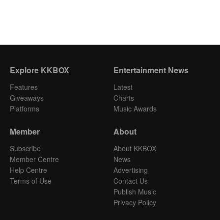
Explore KKBOX
Entertainment News
Features
Latest
Giveaways
Charts
Platforms
Music Awards
Member
About
Subscribe
About KKBOX
Member Centre
News
Help Centre
Advertising
Terms of Use
Contact Us
Publish Music
Privacy Policy