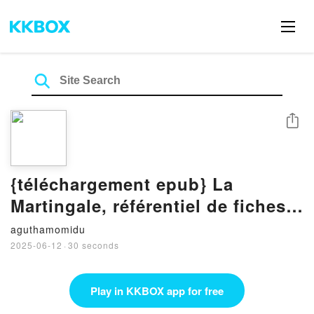
Share
{téléchargement epub} La
Martingale, référentiel de fiches
médicales pour l'EDN -
aguthamomidu
Gynécologie-Obstétrique,
2025-06-12
·
30 seconds
Urologie, Néphrologie,
Hématologie, Médecine interne,
Play in KKBOX app for free