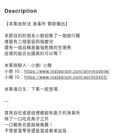
Description
【本集由財沈 漁事所 贊助播出】
本節目的好朋友小劉招集了一個旅行團
裡面有三個家庭四個嬰兒
還有一個自稱是最強乾媽的生理男
這樣的組合出國真的可以嗎？
本集陪聊人：小劉/ 小簡
小劉 IG：
https://www.instagram.com/annmodetw/
小簡 IG：
https://www.instagram.com/aprilc0423/
本集值日生：下集一起登場
—
買來自吃或是送禮都超有面子的漁事所
除了一口吃烏魚子之外
一口鮑魚也是超級推薦！
不管是當零食還是當成餐桌加菜