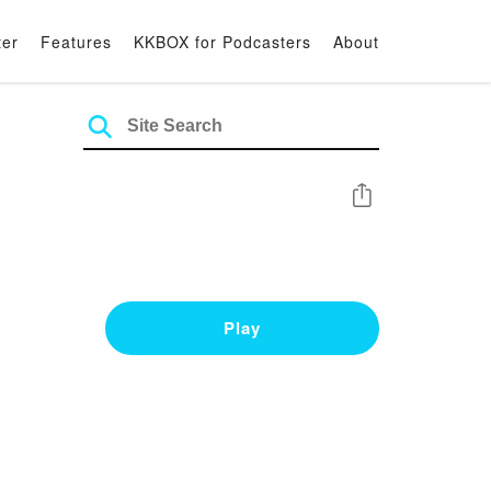
ter
Features
KKBOX for Podcasters
About
Share
Play