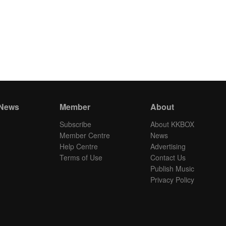
 News
Member
About
Subscribe
About KKBOX
Member Centre
News
Help Centre
Advertising
Terms of Use
Contact Us
Publish Music
Privacy Policy