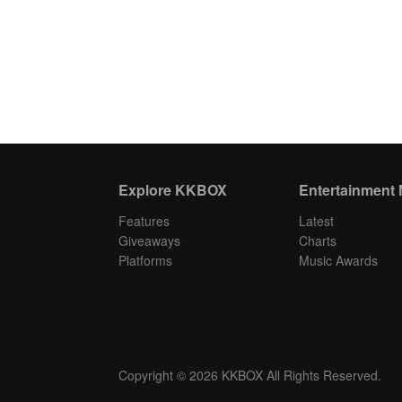
Explore KKBOX
Entertainment
Features
Latest
Giveaways
Charts
Platforms
Music Awards
Copyright © 2026 KKBOX All Rights Reserved.