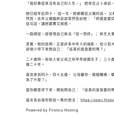
「我好像從來沒有自己的人生。」 她坐在占卜桌前
她已經年近四十。 這一生，她都聽從父親的話。 
然而，去年父親臨終前卻突然告訴她： 「妳還是要
這句話，讓她震驚又困惑。
一路順從，卻發現自己無法「從一而終」； 終生大
其實，她的迷惘，正是許多中年人的縮影。 從小到
卻很少停下來問自己： 「這真的是我要的嗎？」
二十歲時，有些人依父母之命早早結婚生子； 三十
幾二十年。
直到來到四十、四十五歲， 父母離世、婚姻觸礁、
為了什麼？」
當你願意停下來，開始問自己： 「這真的是我要的
留言告訴我你對這一集的想法：
https://open.firs
Powered by Firstory Hosting