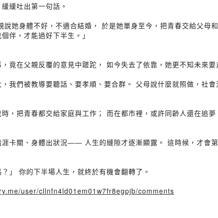
，緩緩吐出第一句話。
父親說她身體不好，不適合結婚， 於是她單身至今，把青春交給父母
找個伴，才能過好下半生。」
事，竟在父親反覆的意見中蹉跎， 如今失去了依靠，她更不知未來要
大，我們被教導要聽話、要孝順、要合群。 父母說什麼就照做，社會
歲時，把青春都交給家庭與工作； 而在都市裡，或許同齡人還在追夢
職涯卡關、身體出狀況—— 人生的縫隙才逐漸顯露。 這時候，才會
嗎？」 你的下半場人生，就終於有機會翻轉了。
tory.me/user/cllnfn4ld01em01w7fr8egpjb/comments