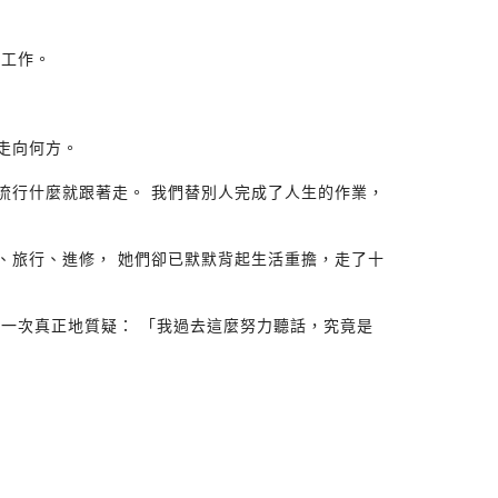
和工作。
走向何方。
流行什麼就跟著走。 我們替別人完成了人生的作業，
、旅行、進修， 她們卻已默默背起生活重擔，走了十
第一次真正地質疑： 「我過去這麼努力聽話，究竟是