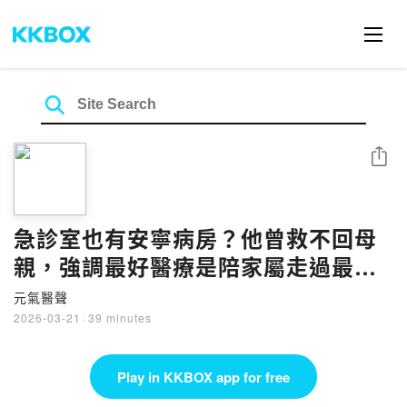
Share
急診室也有安寧病房？他曾救不回母
親，強調最好醫療是陪家屬走過最痛
一哩路｜元氣聲活EP43
元氣醫聲
2026-03-21
·
39 minutes
Play in KKBOX app for free