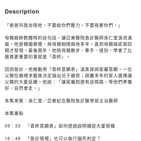
Description
「爸爸叫我去陪他，不要給你們壓力，不要拖累你們。」
母親麻醉甦醒時的這句話，讓亞東醫院急診醫師孫仁堂淚流滿
面。他是韓國華僑，與母親相隔兩地多年，直到母親癌症第四
期才發現。最後兩年，他陪母親散步、牽手、道別，學會了比
搶救更重要的事就是「善終」。
回到急診，他推動用「善終意願表」溫柔探詢家屬意願。一位
父親在廟裡求籤後決定捐出兒子器官；疏離多年的家人選擇讓
父親的大愛延續。他說：「讓家屬知道有這條路，等他們準備
好，自然會走。」
本集來賓：孫仁堂／亞東紀念醫院急診醫學部主治醫師
本集重點
09：33 「善終意願表」如何透過說明捕捉大愛契機
16：48 「急診現場」也可以執行腦死判定？