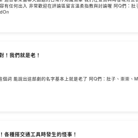
區留言溫柔指教與討論喔 阿Q們：肚子、崇崇、阿勳 話外音：Edison、10 主持人：
ndOn
事！對！我們就是老！
們：肚子、崇崇、Miffy 話外音：Edison、10 主持人：Ariel #每週
的嚇鼠！各種搭交通工具時發生的怪事！