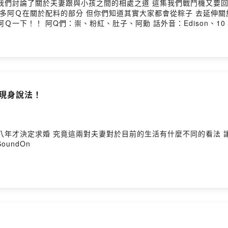
在關於配料的部分 但你們知道其實大家都會從粽子 去延伸關於南北文化不同的
新 --Hosting provided
妻現身說法！
婚 究竟這兩對夫妻對於目前的生活有什麼不同的看法 讓我們聽下去 阿Q們：崇、詹
y SoundOn
！半夜尿在垃圾桶尿？