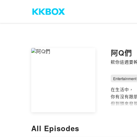
阿Q們
欸你這週要
Entertainment
在生活中，
你有沒有跟
但到頭來發
最後哈哈大
「阿Q們」
All Episodes
節目名稱發想為