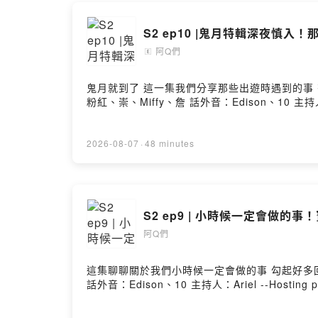
聽完可以讓
又不致於爭
S2 ep10 |鬼月特輯深夜慎
因為到頭來
阿Q們
對人生沒有
🄴
但聽完卻又
鬼月就到了 這一集我們分享那些出遊時遇到的事 有些事情，當下只
粉紅、崇、Miffy、詹 話外音：Edison、10 主持人：Ari
📍阿Ｑ們每
📍全Podc
📍欸你這週要幹
2026-08-07
·
48 minutes
📍主題投稿
--
Hosting pr
S2 ep9 | 小時候一定會做
阿Q們
這集聊聊關於我們小時候一定會做的事 勾起好多回憶啊～～ 不知道
話外音：Edison、10 主持人：Ariel --Hosting pr