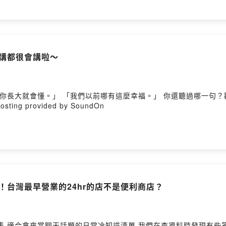
錄！講都很會講啦～
這麼幸福。」 你還聽過哪一句？歡迎留言補充！ 阿Q們：詹、Miffy、閃妹 話外
l #每週五更新 --Hosting provided by SoundOn
大全！台灣最早營業的24hr的店不是便利商店？
 我們在查資料時發現有些答案有眾多版本 答案可能難免有時代的眼淚或美麗