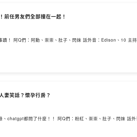
唐事蹟！前任男友們全部撞在一起！
 provided by
開！人妻笑話？懷孕行房？
話外音：Edison、10 主持人：Ariel #每週五更新 --