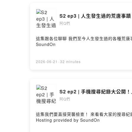
S2 ep3 | 人生發生過的荒
阿Q們
這集跟各位聊聊 我們至今人生發生過的各種荒唐事蹟！ 阿Q們：阿勳、崇崇、肚子、閃妹 話外音：Edison、10 主持人：Ariel #每週五更新 --Hosting
SoundOn
2026-06-21
·
32 minutes
S2 ep2 | 手機搜尋紀錄大公
阿Q們
這集我們要直接突襲檢查！ 來看看大家的搜尋紀錄、chatgpt都問了什麼！！ 阿Q們：粉紅、崇崇、肚子、閃妹 
Hosting provided by SoundOn