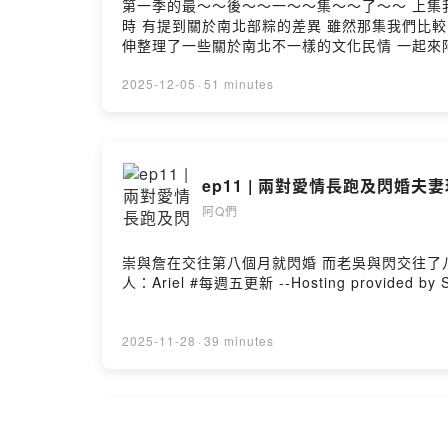
第一季的最～～後～～一～～集～～了～～ 上集我們討論了關於夫妻跟與小孩之間的相處之道 這集我們戰鬥機又要回來了！ 起因是因為我們在第三集的食物宗教戰爭
時 有提到關於南北部粽的差異 雖然那集我們比較多阿Ｑ
伸整理了一些關於南北不一樣的文化民情 一起來阿Ｑ一下！！ 阿Q們：崇、粉紅、肚子、阿勳 話外音：Edison、10 主持人：Ariel #每週五更
by SoundOn
2025-12-05
·
51 minutes
ep11 | 兩對愛情長跑及閃婚夫
阿Q們
崇與詹在交往第八個月就閃婚 而老吳與閃交往了八年才決定求
人：Ariel #每週五更新 --Hosting provided b
2025-11-28
·
39 minutes
ep10 | 不合理的家規、校規