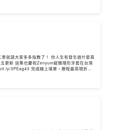
指教了！ 你人生有發生過什麼真
t.ly/3PEag43 完成線上填單，療程最高現折
署認證醫材， 更投保 1,000 萬產品責任險，專業有保障！ --Hosting provided by SoundOn