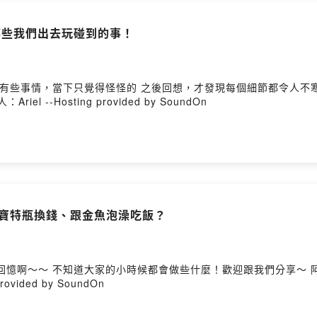
你跟身旁的人有源源不絕的話題
得面紅耳赤
入！那些我們出去玩碰到的事！
你們會發現根本不記得在爭論什麼
幫助也毫無知識含量可言
覺得療癒又舒壓
覺得怪怪的 之後回想，才發現每個細節都令人不寒而慄 👻 鬼月特輯，膽小者請斟酌服用 
el --Hosting provided by SoundOn
週五中午12:00準時更新
ast平台皆可收聽
嘛IG｜arielsvlog_816
、商案合作｜
arielsvlog816@gmail.com
ovided by SoundOn
的事！寶特瓶換錢、跟金魚泡澡吃飯？
大家的小時候都會做些什麼！歡迎跟我們分享～ 阿Q們：詹、阿勳、肚子、（不神秘嘉賓：粉紅）
ovided by SoundOn