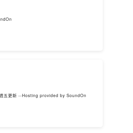
ndOn
送禮這件事 阿Q們：閃妹、阿勳、詹、當時還沒生的粉紅 話外音：Edison、10 主持人：Ariel #每週五更新 --Hosting provided by SoundOn