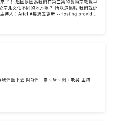
地方嗎？ 所以這集呢 我們就延
、閃、老吳 主持