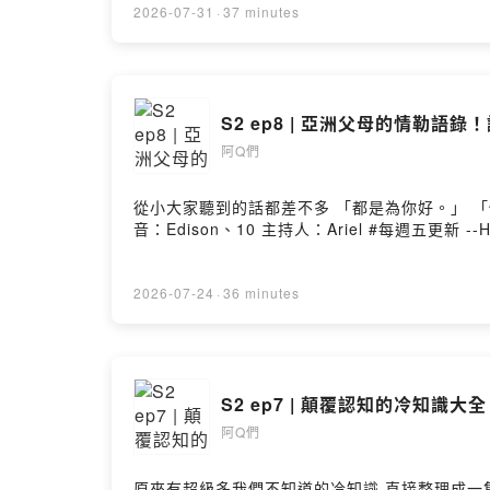
2026-07-31
·
37 minutes
S2 ep8 | 亞洲父母的情勒語
阿Q們
從小大家聽到的話都差不多 「都是為你好。」 「你長大就會懂。」 「我們以前哪有
音：Edison、10 主持人：Arie
2026-07-24
·
36 minutes
S2 ep7 | 顛覆認知的冷知識
阿Q們
原來有超級多我們不知道的冷知識 直接整理成一集 適合拿來當聊天話題的日常冷知識清單