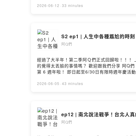
2026-06-12
·
33 minutes
S2 ep1 | 人生中各種尷尬
阿Q們
經過了大半年！第二季阿Ｑ們正式回歸啦！！！ 上一季錄
的覺得太丟臉的事情嗎？ 歡迎跟我們分享 阿Q們：阿勳、詹、肚子、閃妹 話外音：Edison、10 主持人：Ariel #每週五更新 這集也慶祝Zenyum綻雅隱形牙套在台灣
第 6 週年啦！ 即日起至6/30日有限時週年慶活動 
$13,000 兩人同行再額外折$3,000 以下重點整理給你： ▶公開透明三方案：依據複雜度固定收費 不因診所或醫生不同而變價！ ▶每日只要 $66 起：提供最高 36 期
分期零利率 小資族也能無痛負擔！ ▶從開始就優雅輕鬆：先線上免費預約、確認合適再去診所 療程開始之後專屬App由1v1真人客服和醫師追蹤療程進度！ ▶全面安
2026-06-05
·
43 minutes
ep12 | 南北說法戰爭！台北人
阿Q們