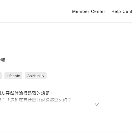
Member Center
Help Cen
幹嘛
Lifestyle
Spirituality
朋友突然討論很熱烈的話題，
現：「這到底有什麼好討論那麼久的？」
笑結束這一回合！
就是這麼來的！
音譯Arguement(爭論)