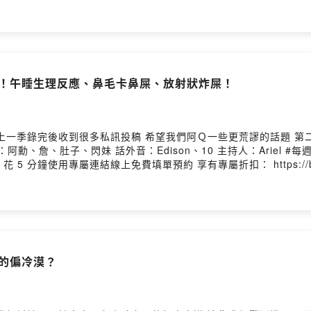
的時刻！午睡生理反應、鼻毛卡鼻屎、放射狀炸屎！
完後收到很多私訊投稿 希望我們阿Ｑ一些更荒謬的話題 第二季就請大家多多
花 5 分鐘使用專屬連結線上免費填單預約 享有專屬折扣： https://bi
心守護：醫師設計專屬治療計劃！ 產品取得食藥
真的偏冷漠？