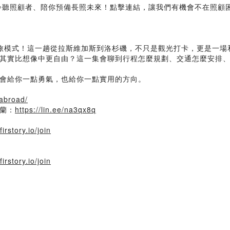
聆聽照顧者、陪你預備長照未來！點擊連結，讓我們有機會不在照顧
人獨旅模式！這一趟從拉斯維加斯到洛杉磯，不只是觀光打卡，更是一
其實比想像中更自由？這一集會聊到行程怎麼規劃、交通怎麼安排
會給你一點勇氣，也給你一點實用的方向。
gabroad/
爾蘭：
https://lin.ee/na3qx8q
irstory.io/join
irstory.io/join