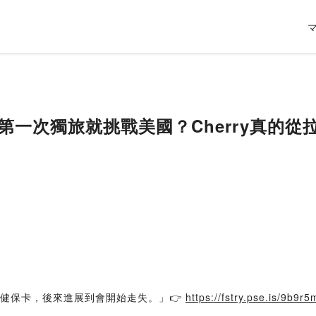
不可能第一次獨旅就挑戰美國？Cherry真的
丟健保卡，後來進展到會開始走失。」👉
https://fstry.pse.is/9b9r5