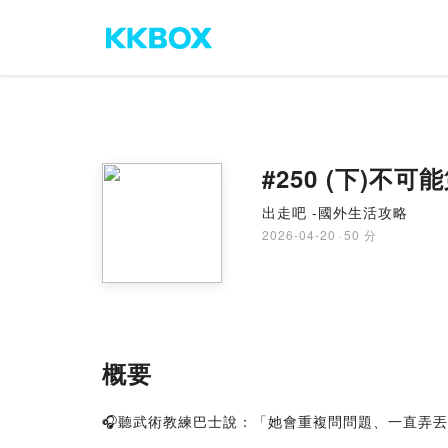
#250 (下)
出走吧 -國外生活攻略
2026-04-20
·
50 分
概要
🎧聽武術教練巴士說：「她會重複問問題、一直弄