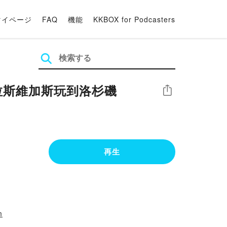
マイページ
FAQ
機能
KKBOX for Podcasters
從拉斯維加斯玩到洛杉磯
シェア
再生
m