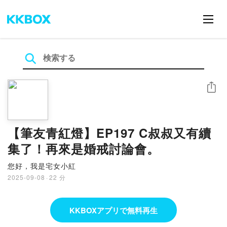
シェア
【筆友青紅燈】EP197 C叔叔又有續
集了！再來是婚戒討論會。
您好，我是宅女小紅
2025-09-08
·
22 分
KKBOXアプリで無料再生