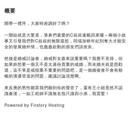
概要
開學一禮拜，大家時差調好了嗎？
一開始就是大驚喜，筆鼻們最愛的C叔叔連載回來囉～兩個小故
事又引發我們對C叔叔的無限遐想，同場加映年紀到奪大才能安
全的發展婚外情，也蠢蠢欲動的朋友們請按奈。
然後是婚戒討論會，婚戒對女森來說重要嗎？我覺不見得，但
如果妳想要一個又不是太過份貴重的戒婚，而未婚夫就是想勸
退，這不單是戒指重不重要的問題吧，是一個婚後會不會有順
暢的溝通管道的問題，建議討論清楚啊。
來反應的男性聽眾我們聽到你的聲音了，還有王小姐竟然不認
識秦漢，一如工程師不識無名指只識四小弟，我震驚！
Powered by Firstory Hosting