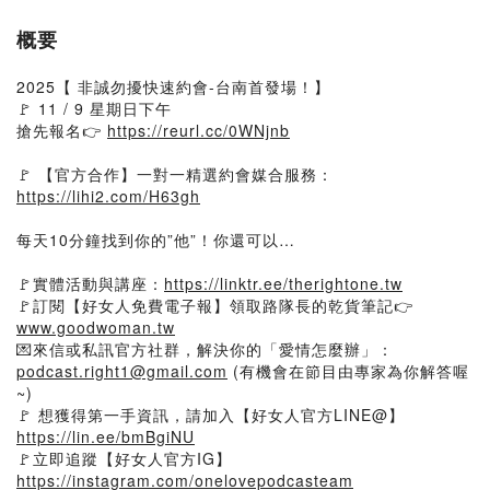
概要
2025【 非誠勿擾快速約會-台南首發場！】
🚩 11 / 9 星期日下午
搶先報名👉
https://reurl.cc/0WNjnb
🚩 【官方合作】一對一精選約會媒合服務：
https://lihi2.com/H63gh
每天10分鐘找到你的”他”！你還可以…
🚩實體活動與講座：
https://linktr.ee/therightone.tw
🚩訂閱【好女人免費電子報】領取路隊長的乾貨筆記👉
www.goodwoman.tw
💌來信或私訊官方社群，解決你的「愛情怎麼辦」：
podcast.right1@gmail.com
(有機會在節目由專家為你解答喔
~)
🚩 想獲得第一手資訊，請加入【好女人官方LINE@】
https://lin.ee/bmBgiNU
🚩立即追蹤【好女人官方IG】
https://instagram.com/onelovepodcasteam