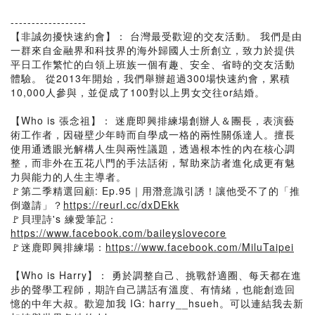
------------------
【非誠勿擾快速約會】： 台灣最受歡迎的交友活動。 我們是由
一群來自金融界和科技界的海外歸國人士所創立，致力於提供
平日工作繁忙的白領上班族一個有趣、安全、省時的交友活動
體驗。 從2013年開始，我們舉辦超過300場快速約會，累積
10,000人參與，並促成了100對以上男女交往or結婚。
【Who is 張念祖】： 迷鹿即興排練場創辦人＆團長，表演藝
術工作者，因碰壁少年時而自學成一格的兩性關係達人。擅長
使用通透眼光解構人生與兩性議題，透過根本性的內在核心調
整，而非外在五花八門的手法話術，幫助來訪者進化成更有魅
力與能力的人生主導者。
🚩第二季精選回顧: Ep.95｜用潛意識引誘！讓他受不了的「推
倒邀請」？
https://reurl.cc/dxDEkk​
🚩貝理詩's 練愛筆記：
https://www.facebook.com/baileyslovecore
🚩迷鹿即興排練場：
https://www.facebook.com/MiluTaipei
【Who is Harry】： 勇於調整自己、挑戰舒適圈、每天都在進
步的聲學工程師，期許自己講話有溫度、有情緒，也能創造回
憶的中年大叔。歡迎加我 IG: harry__hsueh。可以連結我去新