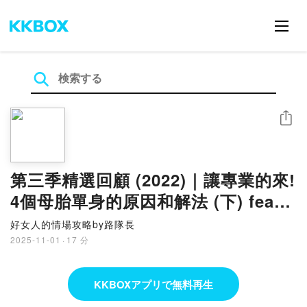
シェア
第三季精選回顧 (2022)｜讓專業的來!
4個母胎單身的原因和解法 (下) feat.
練愛教練-張念祖
好女人的情場攻略by路隊長
2025-11-01
·
17 分
KKBOXアプリで無料再生