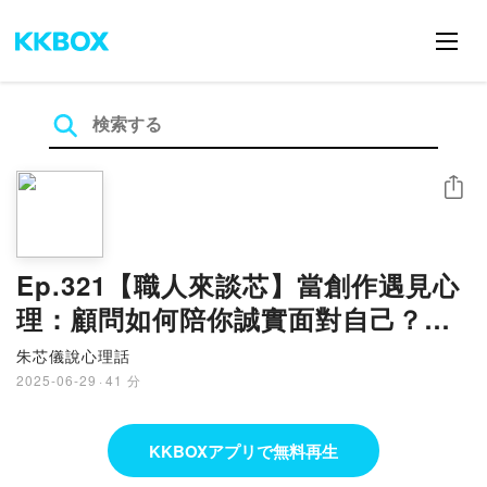
シェア
Ep.321【職人來談芯】當創作遇見心
理：顧問如何陪你誠實面對自己？
_feat. 《兩個戲劇顧問》阿松＆拉丁
朱芯儀說心理話
(下)
2025-06-29
·
41 分
KKBOXアプリで無料再生