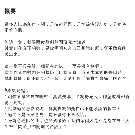
概要
很多人以為創作卡關，是技術問題，是情節沒設計好，是角色
不夠立體。
但這一集，我跟兩位戲劇顧問聊完才知道：
其實創作真正的難，是你明明知道自己想說什麼，卻不敢真的
說出來。
這一集不只是談「顧問在幹嘛」，而是深入挖掘：
當創作者面對內在的羞恥、自我審查、或者太靠近的傷口時，
戲劇顧問，能不能陪他一起，走過那段「誠實到會痛」的路？
🎙本集亮點：
* 創作者最容易在哪裡「真誠失準」？寫得感人，卻怎麼看都覺
得不對勁。
* 戲劇顧問怎麼發現：你其實寫的是自己不想承認的版本？
* 顧問不是來給意見，是來讓你不再說謊。
* 身為心理師的我，也開始懷疑：我們每個人是不是都在自己人
生裡「閃避那句關鍵的台詞」？