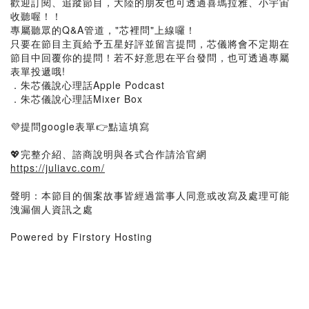
歡迎訂閱、追蹤節目，大陸的朋友也可透過喜瑪拉雅、小宇宙
收聽喔！！
專屬聽眾的Q&A管道，"芯裡問"上線囉！
只要在節目主頁給予五星好評並留言提問，芯儀將會不定期在
節目中回覆你的提問！若不好意思在平台發問，也可透過專屬
表單投遞哦!
．朱芯儀說心理話Apple Podcast
．朱芯儀說心理話Mixer Box
💜提問google表單👉點這填寫
💖完整介紹、諮商說明與各式合作請洽官網
https://juliavc.com/
聲明：本節目的個案故事皆經過當事人同意或改寫及處理可能
洩漏個人資訊之處
Powered by Firstory Hosting