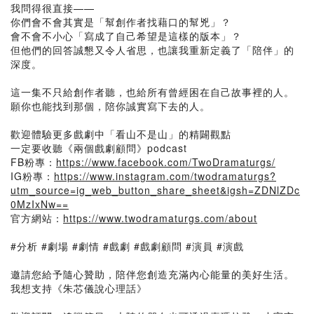
我問得很直接——
你們會不會其實是「幫創作者找藉口的幫兇」？
會不會不小心「寫成了自己希望是這樣的版本」？
但他們的回答誠懇又令人省思，也讓我重新定義了「陪伴」的
深度。
這一集不只給創作者聽，也給所有曾經困在自己故事裡的人。
願你也能找到那個，陪你誠實寫下去的人。
歡迎體驗更多戲劇中「看山不是山」的精闢觀點
一定要收聽《兩個戲劇顧問》podcast
FB粉專：
https://www.facebook.com/TwoDramaturgs/
IG粉專：
https://www.instagram.com/twodramaturgs?
utm_source=ig_web_button_share_sheet&igsh=ZDNlZDc
0MzIxNw==
官方網站：
https://www.twodramaturgs.com/about
#分析 #劇場 #劇情 #戲劇 #戲劇顧問 #演員 #演戲
邀請您給予隨心贊助，陪伴您創造充滿內心能量的美好生活。
我想支持《朱芯儀說心理話》