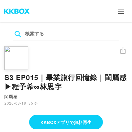
シェア
S3 EP015｜畢業旅行回憶錄｜閨屬感
▶程予希∞林思宇
閨屬感
2026-03-18
·
35 分
KKBOXアプリで無料再生