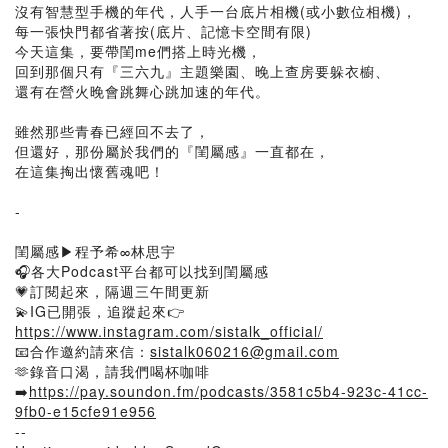
沒有智慧型手機的年代，人手一台底片相機(或小數位相機)，
每一張快門都省著按(底片、記憶卡空間有限)
今天這集，要帶閨me們搭上時光機，
回到那個只有『三六九』主題樂園、晚上查房要躲衣櫥、
還有在營火晚會跳舞心跳加速的年代。
雖然那些青春已經回不去了，
但還好，那份屬於我們的『閨屬感』一直都在，
在這集掏出懷舊魂吧！
-
閨屬感▶程予希∞林思宇
🎧各大Podcast平台都可以找到閨屬感
💗訂閱起來，隔週三午間更新
💫IG已開張，追蹤起來👉
https://www.instagram.com/sistalk_official/
📧合作邀約請來信：
sistalk060216@gmail.com
🫶錄音口渴，請我們喝杯咖啡
➡️
https://pay.soundon.fm/podcasts/3581c5b4-923c-41cc-
9fb0-e15cfe91e956
--