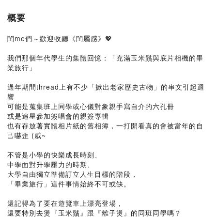
概要
閨me們～歡迎收聽《閨屬感》💖
我們那個年代學生的集體回憶：「充滿玉米鬚與底片相機的畢
業旅行」
過年期間thread上有不少「掀出老家歷史古物」的串文引起迴
響
可能是蒐集班上同學或心儀對象親手寫自介的六孔冊
或是追星參加簽唱會的親簽專輯
也有存放著實體相片紙的舊相簿，一打開看真的會被當年的自
己嚇歪 (威~
不管是小學的快樂成長時刻、
中學面對升學壓力的時期、
大學自由獨立準備訂立人生目標的階段，
「畢業旅行」這件事情始終不可或缺。
還記得為了要在遊覽車上漂亮登場，
還要特別去燙『玉米鬚』跟『離子燙』的同班同學嗎？