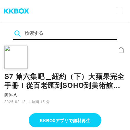
シェア
S7 第六集吧＿紐約（下）大蘋果完全
手冊！從百老匯到SOHO到美術館的
夢幻紐約行程
阿路八
2026-02-18
·
1 時間 15 分
KKBOXアプリで無料再生