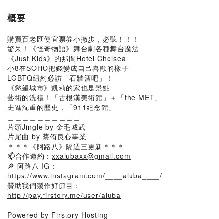
概要
購買百老匯便宜票券小撇步，必聽！！！
驚呆！《怪奇物語》舞台劇各種舞台魔法
《Just Kids》的那間Hotel Chelsea
小8在SOHO把錢變成自己喜歡的樣子
LGBTQ紐約必訪「石牆酒吧」！
《慾望城市》凱莉的家也是景點
藝術的洗禮！「古根漢美術館」＋「the MET」
走進沈重的歷史，「911紀念館」
＿＿＿＿＿＿＿＿＿＿
片頭Jingle by 金毛城武
片尾曲 by 蔡侑良心事業
＊＊＊《阿路八》隔週三更新＊＊＊
📫合作邀約：
xxalubaxx@gmail.com
🔎 阿路八 IG：
https://www.instagram.com/____aluba____/
贊助我們製作好節目：
http://pay.firstory.me/user/aluba
Powered by Firstory Hosting