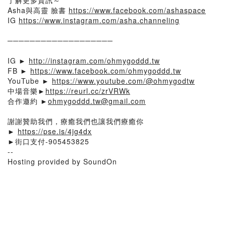
了解更多資訊～
Asha與高靈 臉書
https://www.facebook.com/ashaspace
IG
https://www.instagram.com/asha.channeling
───────────────────
⠀ ⠀⠀ ⠀ ⠀ ⠀ ⠀ ⠀
IG ►
http://instagram.com/ohmygoddd.tw
FB ►
https://www.facebook.com/ohmygoddd.tw
YouTube ►
https://www.youtube.com/@ohmygodtw
中場音樂►
https://reurl.cc/zrVRWk
合作邀約 ►
ohmygoddd.tw@gmail.com
⠀ ⠀⠀ ⠀ ⠀ ⠀ ⠀ ⠀ ⠀⠀
謝謝贊助我們，療癒我們也讓我們療癒你
►
https://pse.is/4jg4dx
►街口支付-905453825
--
Hosting provided by SoundOn