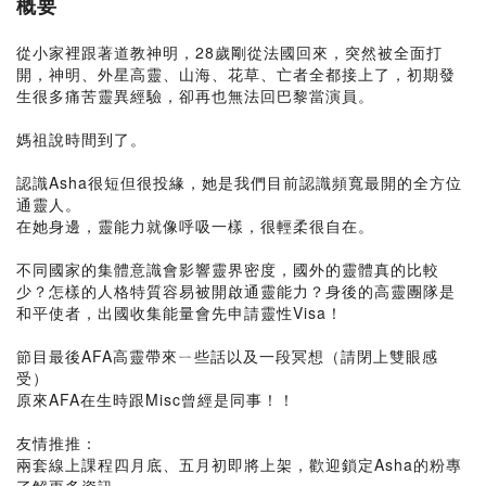
概要
從小家裡跟著道教神明，28歲剛從法國回來，突然被全面打
開，神明、外星高靈、山海、花草、亡者全都接上了，初期發
生很多痛苦靈異經驗，卻再也無法回巴黎當演員。
媽祖說時間到了。
認識Asha很短但很投緣，她是我們目前認識頻寬最開的全方位
通靈人。
在她身邊，靈能力就像呼吸一樣，很輕柔很自在。
不同國家的集體意識會影響靈界密度，國外的靈體真的比較
少？怎樣的人格特質容易被開啟通靈能力？身後的高靈團隊是
和平使者，出國收集能量會先申請靈性Visa！
節目最後AFA高靈帶來ㄧ些話以及一段冥想（請閉上雙眼感
受）
原來AFA在生時跟Misc曾經是同事！！
友情推推：
兩套線上課程四月底、五月初即將上架，歡迎鎖定Asha的粉專