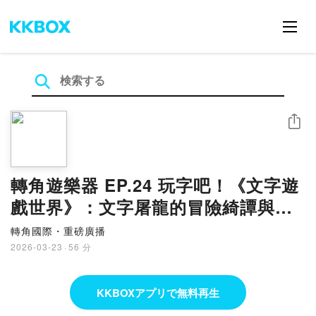
シェア
轉角遊樂器 EP.24 玩字吧！《文字遊
戲世界》：文字屠龍的冒險綺譚與創
造世界的漢字沙盒 ft. 張文韋
轉角國際・重磅廣播
2026-03-23
·
56 分
KKBOXアプリで無料再生