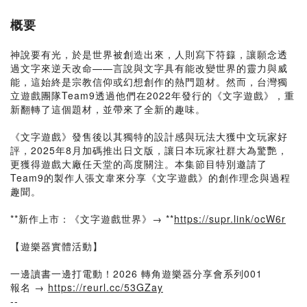
概要
神說要有光，於是世界被創造出來，人則寫下符籙，讓願念透
過文字來逆天改命——言說與文字具有能改變世界的靈力與威
能，這始終是宗教信仰或幻想創作的熱門題材。然而，台灣獨
立遊戲團隊Team9透過他們在2022年發行的《文字遊戲》，重
新翻轉了這個題材，並帶來了全新的趣味。
《文字遊戲》發售後以其獨特的設計感與玩法大獲中文玩家好
評，2025年8月加碼推出日文版，讓日本玩家社群大為驚艷，
更獲得遊戲大廠任天堂的高度關注。本集節目特別邀請了
Team9的製作人張文韋來分享《文字遊戲》的創作理念與過程
趣聞。
**新作上市：《文字遊戲世界》→ **
https://supr.link/ocW6r
【遊樂器實體活動】
一邊讀書一邊打電動！2026 轉角遊樂器分享會系列001
報名 →
https://reurl.cc/53GZay
--