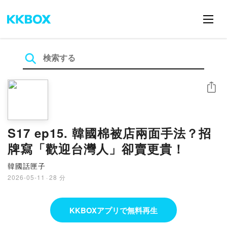
シェア
S17 ep15. 韓國棉被店兩面手法？招
牌寫「歡迎台灣人」卻賣更貴！
韓國話匣子
2026-05-11
·
28 分
KKBOXアプリで無料再生