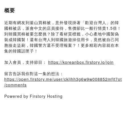
概要
近期有網友到釜山買棉被，意外發現掛著「歡迎台灣人」的韓
國棉被店，派會中文的店員接待，售價卻比一般行情貴1.5倍！
到韓國買棉被要怎麼挑？除了看材質標籤，小心產地中國製偽
裝成韓國製！還有台灣人到韓國旅遊掉信用卡，竟然被自己同
胞撿走盜刷，韓國警方還不受理報案？！更多精彩內容就在本
集的韓國話匣子！
加入會員，支持節目：
https://koreanbox.firstory.io/join
留言告訴我你對這一集的想法：
https://open.firstory.me/user/ckljhh3g6w9w008852mfjt7ot
/comments
Powered by Firstory Hosting