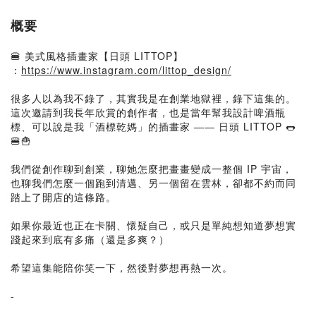
概要
🍔 美式風格插畫家【日頭 LITTOP】
：
https://www.instagram.com/littop_design/
很多人以為我不錄了，其實我是在創業地獄裡，錄下這集的。
這次邀請到我長年欣賞的創作者，也是當年幫我設計啤酒瓶
標、可以說是我「酒標乾媽」的插畫家 —— 日頭 LITTOP 🌭
🍔🍟
我們從創作聊到創業，聊她怎麼把畫畫變成一整個 IP 宇宙，
也聊我們怎麼一個跑到清邁、另一個留在雲林，卻都不約而同
踏上了開店的這條路。
如果你最近也正在卡關、懷疑自己，或只是單純想知道夢想實
踐起來到底有多痛（還是多爽？）
希望這集能陪你笑一下，然後對夢想再熱一次。
-