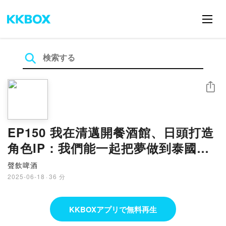
シェア
EP150 我在清邁開餐酒館、日頭打造
角色IP：我們能一起把夢做到泰國
嗎？
聲飲啤酒
2025-06-18
·
36 分
KKBOXアプリで無料再生