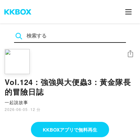
シェア
Vol.124：強強與大便蟲3：黃金隊長
的冒險日誌
一起說故事
2026-06-05
·
12 分
KKBOXアプリで無料再生