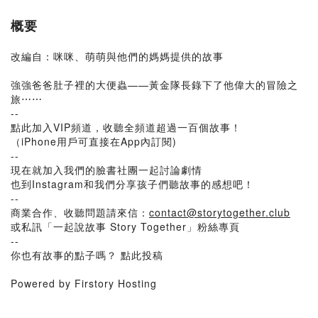
概要
改編自：咪咪、萌萌與他們的媽媽提供的故事
強強爸爸肚子裡的大便蟲——黃金隊長錄下了他偉大的冒險之
旅⋯⋯
--
點此加入VIP頻道，收聽全頻道超過一百個故事！
（iPhone用戶可直接在App內訂閱)
--
現在就加入我們的臉書社團一起討論劇情
也到Instagram和我們分享孩子們聽故事的感想吧！
--
商業合作、收聽問題請來信：
contact@storytogether.club
或私訊「一起說故事 Story Together」粉絲專頁
--
你也有故事的點子嗎？ 點此投稿
Powered by Firstory Hosting