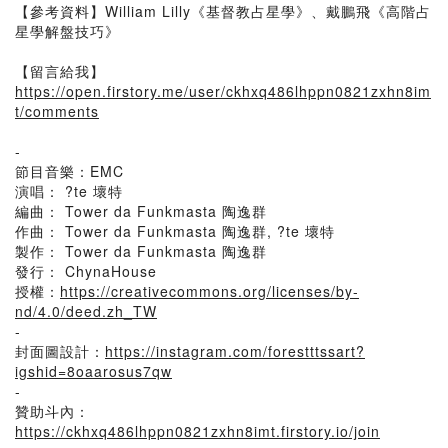
【參考資料】William Lilly《基督教占星學》、戴鵬飛《高階占
星學解盤技巧》
【留言給我】
https://open.firstory.me/user/ckhxq486lhppn0821zxhn8im
t/comments
-
節目音樂：EMC
演唱： ?te 壞特
編曲： Tower da Funkmasta 陶逸群
作曲： Tower da Funkmasta 陶逸群, ?te 壞特
製作： Tower da Funkmasta 陶逸群
發行： ChynaHouse
授權：
https://creativecommons.org/licenses/by-
nd/4.0/deed.zh_TW
-
封面圖設計：
https://instagram.com/forestttssart?
igshid=8oaarosus7qw
-
贊助斗內：
https://ckhxq486lhppn0821zxhn8imt.firstory.io/join