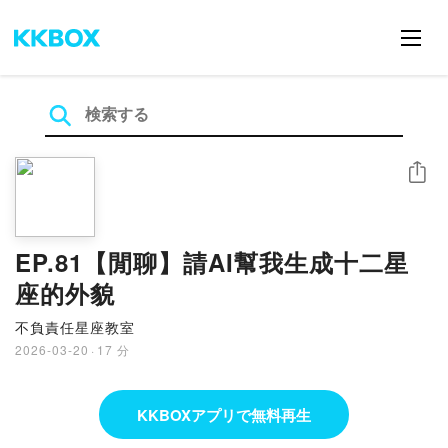
シェア
EP.81【閒聊】請AI幫我生成十二星
座的外貌
不負責任星座教室
2026-03-20
·
17 分
KKBOXアプリで無料再生