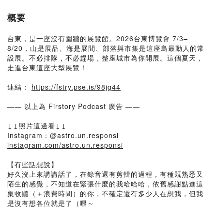
概要
台東，是一座沒有圍牆的展覽館。2026台東博覽會 7/3–
8/20，山是展品、海是展間、部落與市集是這座島最動人的常
設展。不必排隊，不必趕場，整座城市為你開展。這個夏天，
走進台東這座大型展覽！
連結：
https://fstry.pse.is/98jg44
—— 以上為 Firstory Podcast 廣告 ——
↓↓照片這邊看↓↓
Instagram：@astro.un.responsi
instagram.com/astro.un.responsi
【有些話想說】
好久沒上來講講話了，在錄音還有剪輯的過程，有種既熟悉又
陌生的感覺，不知道在緊張什麼的我哈哈哈，依舊感謝點進這
集收聽（＋浪費時間）的你，不確定還有多少人在想我，但我
是沒有想各位就是了（喂～