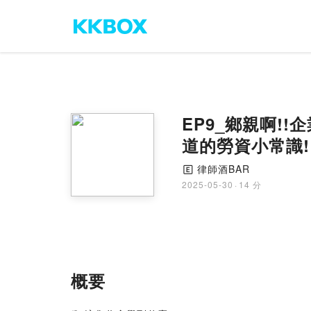
EP9_鄉親啊!
道的勞資小常識!
律師酒BAR
🄴
2025-05-30
·
14 分
概要