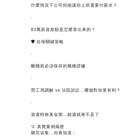
什麼情況下公司拒絕讓你上班還要付薪水？
-
83萬薪資差額是怎麼算出來的？
🛡️ 自保關鍵策略
-
離職前必須保存的幾種證據
-
勞工局調解 vs 法院訴訟，哪個對你更有利？
-
資遣時效黃金期，錯過就來不及了
💡 真實案例揭密
聽完這集，你會知道：