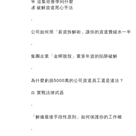
🎯 這集你會學到什麼
💰 破解資遣黑心手法
-
公司如何用「薪資拆解術」讓你的資遣費縮水一半
-
集團企業「金蟬脫殼」重算年資的陷阱破解
-
為什麼虧損5000萬的公司資遣員工還是違法？
⚖️ 實戰法律武器
-
「解僱最後手段性原則」如何保護你的工作權
-