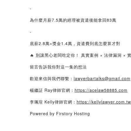
-
為什麼月薪7.5萬的經理被資遣後能拿回83萬
-
底薪2.8萬+獎金1.4萬，資遣費到底怎麼算才對
🔥 別讓黑心老闆吃定你！ 真實案例 × 法律漏洞 
留言告訴我你對這一集的想法
歡迎來信與我們聯繫：
lawyerbartalks@gmail.com
楊繼証 Ray律師官網：
https://acelaw58885.com
李珮瑄 Kelly律師官網：
https://kellylawyer.com.tw
Powered by Firstory Hosting