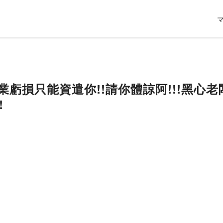
!企業虧損只能資遣你!!請你體諒阿!!!黑
!